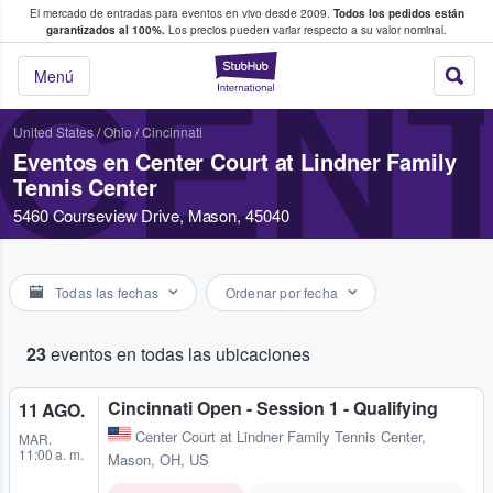
El mercado de entradas para eventos en vivo desde 2009.
Todos los pedidos están
 y venta de entradas entre fans
garantizados al 100%.
Los precios pueden variar respecto a su valor nominal.
StubHub: compra y
CENT
Menú
United States
/
Ohio
/
Cincinnati
Eventos en Center Court at Lindner Family
Tennis Center
5460 Courseview Drive, Mason, 45040
Todas las fechas
Ordenar por fecha
23
eventos en todas las ubicaciones
Cincinnati Open - Session 1 - Qualifying
11 AGO.
Center Court at Lindner Family Tennis Center
,
MAR.
11:00 a. m.
Mason, OH, US