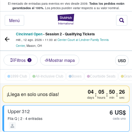
El mercado de entradas para eventos en vivo desde 2009.
Todos los pedidos están
 y venta de entradas entre fans
garantizados al 100%.
Los precios pueden variar respecto a su valor nominal.
StubHub: compra y
Menú
Cincinnati Open
- Session 2 - Qualifying Tickets
mié., 12 ago. 2026
•
11:00
at
Center Court at Lindner Family Tennis
Center
,
Mason
,
OH
Filtros
Mostrar mapa
USD
1
1899 Club
All-Inclusive Club
Boxes
Courtside Seats
Gran
04
05
50
26
:
:
:
¡Llega en solo unos días!
days
hours
min
sec
Upper 312
6 US$
Fila
Q
2 - 4 entradas
cada uno