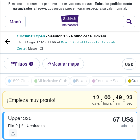
El mercado de entradas para eventos en vivo desde 2009.
Todos los pedidos están
 y venta de entradas entre fans
garantizados al 100%.
Los precios pueden variar respecto a su valor nominal.
StubHub: compra y
Menú
Cincinnati Open
- Session 15 - Round of 16 Tickets
mié., 19 ago. 2026
•
11:00
at
Center Court at Lindner Family Tennis
Center
,
Mason
,
OH
Filtros
Mostrar mapa
USD
1
1899 Club
All-Inclusive Club
Boxes
Courtside Seats
Gran
12
00
49
23
:
:
:
¡Empieza muy pronto!
days
hours
min
sec
Upper 320
67 US$
Fila
P
2 - 4 entradas
cada uno