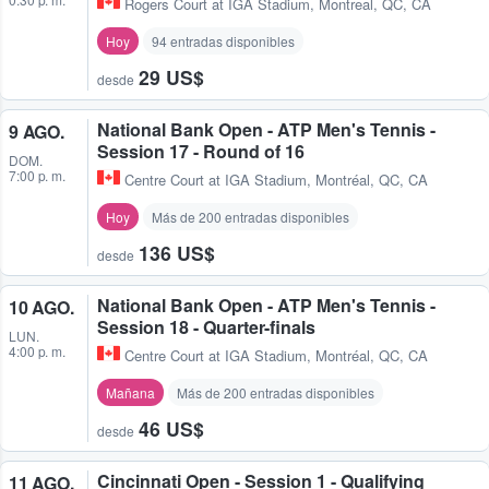
Rogers Court at IGA Stadium
,
Montreal, QC, CA
Hoy
94 entradas disponibles
29 US$
desde
National Bank Open - ATP Men's Tennis -
9 AGO.
Session 17 - Round of 16
DOM.
7:00 p. m.
Centre Court at IGA Stadium
,
Montréal, QC, CA
Hoy
Más de 200 entradas disponibles
136 US$
desde
National Bank Open - ATP Men's Tennis -
10 AGO.
Session 18 - Quarter-finals
LUN.
4:00 p. m.
Centre Court at IGA Stadium
,
Montréal, QC, CA
Mañana
Más de 200 entradas disponibles
46 US$
desde
Cincinnati Open - Session 1 - Qualifying
11 AGO.