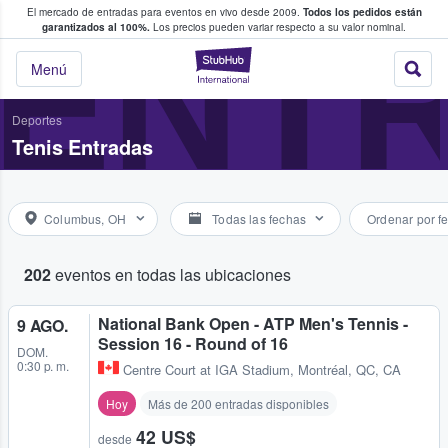
El mercado de entradas para eventos en vivo desde 2009.
Todos los pedidos están
 y venta de entradas entre fans
ENTR
garantizados al 100%.
Los precios pueden variar respecto a su valor nominal.
StubHub: compra y
Menú
Deportes
Tenis Entradas
Columbus, OH
Todas las fechas
Ordenar por f
202
eventos en todas las ubicaciones
National Bank Open - ATP Men's Tennis -
9 AGO.
Session 16 - Round of 16
DOM.
0:30 p. m.
Centre Court at IGA Stadium
,
Montréal, QC, CA
Hoy
Más de 200 entradas disponibles
42 US$
desde