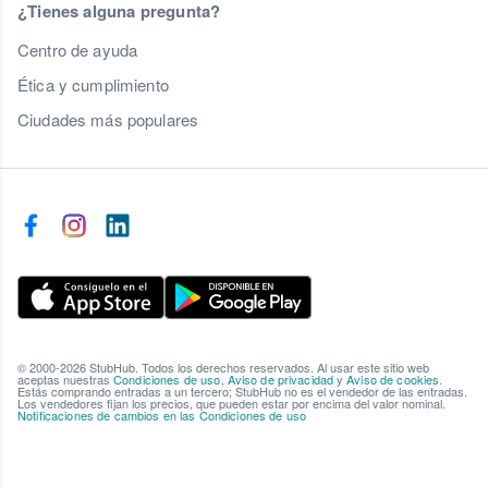
¿Tienes alguna pregunta?
Centro de ayuda
Ética y cumplimiento
Ciudades más populares
© 2000-2026 StubHub. Todos los derechos reservados. Al usar este sitio web
aceptas nuestras
Condiciones de uso
,
Aviso de privacidad
y
Aviso de cookies
.
Estás comprando entradas a un tercero; StubHub no es el vendedor de las entradas.
Los vendedores fijan los precios, que pueden estar por encima del valor nominal.
Notificaciones de cambios en las Condiciones de uso