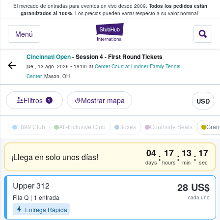
El mercado de entradas para eventos en vivo desde 2009.
Todos los pedidos están
 y venta de entradas entre fans
garantizados al 100%.
Los precios pueden variar respecto a su valor nominal.
StubHub: compra y
Menú
Cincinnati Open
- Session 4 - First Round Tickets
jue., 13 ago. 2026
•
19:00
at
Center Court at Lindner Family Tennis
Center
,
Mason
,
OH
Filtros
Mostrar mapa
USD
1
1899 Club
All-Inclusive Club
Boxes
Courtside Seats
Gran
04
17
13
17
:
:
:
¡Llega en solo unos días!
days
hours
min
sec
Upper 312
28 US$
Fila
Q
1 entrada
cada uno
Entrega Rápida