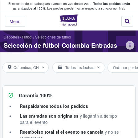
El mercado de entradas para eventos en vivo desde 2009.
Todos los pedidos están
 y venta de entradas entre fans
SELE
garantizados al 100%.
Los precios pueden variar respecto a su valor nominal.
StubHub: compra y
Menú
Deportes
/
Fútbol
/
Selecciones de fútbol
Selección de fútbol Colombia Entradas
Columbus, OH
Todas las fechas
Ordenar por f
Garantía 100%
Respaldamos todos los pedidos
Las entradas son originales
y llegarán a tiempo
para el evento
Reembolso total si el evento se cancela
y no se