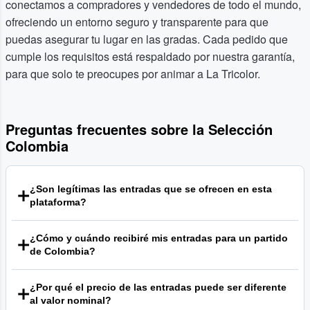
conectamos a compradores y vendedores de todo el mundo,
ofreciendo un entorno seguro y transparente para que
puedas asegurar tu lugar en las gradas. Cada pedido que
cumple los requisitos está respaldado por nuestra garantía,
para que solo te preocupes por animar a La Tricolor.
Preguntas frecuentes sobre la Selección
Colombia
¿Son legítimas las entradas que se ofrecen en esta
plataforma?
Nuestra principal prioridad es que los aficionados puedan
¿Cómo y cuándo recibiré mis entradas para un partido
comprar con total confianza. Somos un mercado que
de Colombia?
conecta a vendedores con compradores y respaldamos
cada pedido que cumple los requisitos con nuestra
La mayoría de las entradas hoy en día se entregan de
garantía. Nuestro objetivo es asegurar que todas las
¿Por qué el precio de las entradas puede ser diferente
forma electrónica o como entradas móviles. El método de
entradas sean válidas para el evento. Para obtener
al valor nominal?
entrega específico para tus entradas se indicará