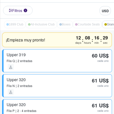
Filtros
USD
1
1899 Club
All-Inclusive Club
Boxes
Courtside Seats
Gran
12
08
16
28
:
:
:
¡Empieza muy pronto!
days
hours
min
sec
Upper 319
60 US$
Fila
Q
2 entradas
cada uno
Upper 320
61 US$
Fila
N
2 entradas
cada uno
Upper 320
61 US$
Fila
P
2 - 4 entradas
cada uno