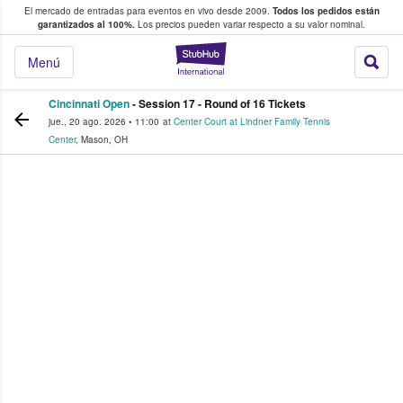
El mercado de entradas para eventos en vivo desde 2009.
Todos los pedidos están
 y venta de entradas entre fans
garantizados al 100%.
Los precios pueden variar respecto a su valor nominal.
StubHub: compra y
Menú
Cincinnati Open
- Session 17 - Round of 16 Tickets
jue., 20 ago. 2026
•
11:00
at
Center Court at Lindner Family Tennis
Center
,
Mason
,
OH