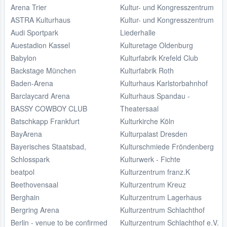
Arena Trier
Kultur- und Kongresszentrum
ASTRA Kulturhaus
Kultur- und Kongresszentrum
Audi Sportpark
Liederhalle
Auestadion Kassel
Kulturetage Oldenburg
Babylon
Kulturfabrik Krefeld Club
Backstage München
Kulturfabrik Roth
Baden-Arena
Kulturhaus Karlstorbahnhof
Barclaycard Arena
Kulturhaus Spandau -
BASSY COWBOY CLUB
Theatersaal
Batschkapp Frankfurt
Kulturkirche Köln
BayArena
Kulturpalast Dresden
Bayerisches Staatsbad,
Kulturschmiede Fröndenberg
Schlosspark
Kulturwerk - Fichte
beatpol
Kulturzentrum franz.K
Beethovensaal
Kulturzentrum Kreuz
Berghain
Kulturzentrum Lagerhaus
Bergring Arena
Kulturzentrum Schlachthof
Berlin - venue to be confirmed
Kulturzentrum Schlachthof e.V.