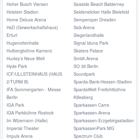
Hoher Busch Viersen
Seaside Beach Balderney
Holstein Stadion
Seidensticker Halle Bielefeld
Home Deluxe Arena
Semperoper Dresden
HsD (Gewerkschaftshaus)
Sick-Arena
Erfurt
Siegerlandhalle
Hugenottenhalle
Signal Iduna Park
Hutbergbühne Kamenz
Skaters Palace
Huxley's Neue Welt
Smidt-Arena
Hyde Park
SO 36 Berlin
ICF/ULLSTEINHAUS (HAUS
Soundpark
2/TURM B)
Sparda-Bank-Hessen-Stadion
IFA Sommergarten - Messe
SpardaWelt Freilichtbühne
Berlin
Killesberg
IGA Park
Sparkassen Carre
IGA Parkbühne Rostock
Sparkassen-Arena
Im Wizemann (Halle)
Sparkassen-Erzgebirgsstadion
Imperial Theater
SparkassenPark MG
Impuls Arena
Spectrum Club