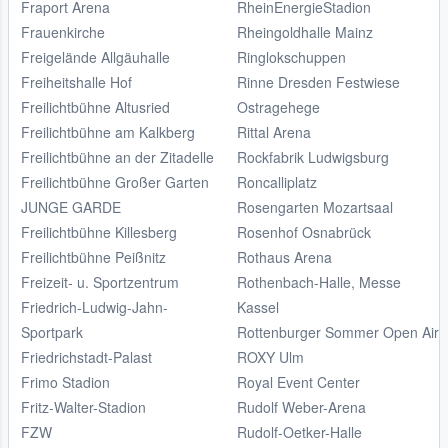
Fraport Arena
RheinEnergieStadion
Frauenkirche
Rheingoldhalle Mainz
Freigelände Allgäuhalle
Ringlokschuppen
Freiheitshalle Hof
Rinne Dresden Festwiese
Freilichtbühne Altusried
Ostragehege
Freilichtbühne am Kalkberg
Rittal Arena
Freilichtbühne an der Zitadelle
Rockfabrik Ludwigsburg
Freilichtbühne Großer Garten
Roncalliplatz
JUNGE GARDE
Rosengarten Mozartsaal
Freilichtbühne Killesberg
Rosenhof Osnabrück
Freilichtbühne Peißnitz
Rothaus Arena
Freizeit- u. Sportzentrum
Rothenbach-Halle, Messe
Friedrich-Ludwig-Jahn-
Kassel
Sportpark
Rottenburger Sommer Open Air
Friedrichstadt-Palast
ROXY Ulm
Frimo Stadion
Royal Event Center
Fritz-Walter-Stadion
Rudolf Weber-Arena
FZW
Rudolf-Oetker-Halle