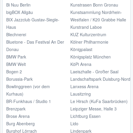
Bi Nuu Berlin
Kunstrasen Bonn Gronau
bigBOX Allgäu
Kunstsammlung Nordrhein-
BIX Jazzclub Gustav-Siegle-
Westfalen / K20 Grabbe Halle
Haus
Kurstrand Laboe
Blechnerei
KUZ Kulturzentrum
Bluetone - Das Festival An Der
Kölner Philharmonie
Donau
Königpalast
BMW Park
Königsplatz München
BMW Welt
KöPi Arena
Bogen 2
Laeiszhalle - Großer Saal
Borussia-Park
Landschaftspark Duisburg-Nord
Bowlinggreen (vor dem
Lanxess Arena
Kurhaus)
Lausitzring
BR-Funkhaus / Studio 1
Le Hirsch (KuFa Saarbrücken)
Brenzpark
Leipziger Messe, Halle 3
Brose Arena
Lichtburg Essen
Burg Abenberg
Lido
Burghof Lörrach
Lindenpark