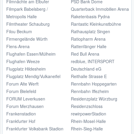
Filmnächte am Elbufer
PSD Bank Dome
Filmpark Babelsberg /
Quarterback Immobilien Arena
Metropolis Halle
Raketenbasis Pydna
Filmtheater Schauburg
Rantastic Kleinkunstbühne
Filou Beckum
Rathausplatz Singen
Firmengelände Würth
Ratiopharm Arena
Flens-Arena
Rattenfänger Halle
Flughafen Essen/Mülheim
Red Bull Arena
Flughafen Weeze
redblue, INTERSPORT
Flugplatz Hildesheim
Deutschland eG
Flugplatz Mendig/Vulkaneifel
Reithalle Strasse E
Forum Alte Werft
Rennbahn Hoppegarten
Forum Bielefeld
Rennbahn Iffezheim
FORUM Leverkusen
Residenzplatz Würzburg
Forum Merzhausen
Residenzschloss
Frankenstadion
rewirpowerStadion
Frankfurter Hof
Rhein-Mosel-Halle
Frankfurter Volksbank Stadion
Rhein-Sieg-Halle