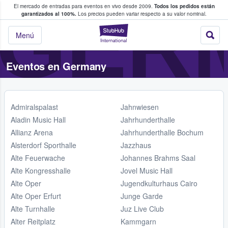
GER
El mercado de entradas para eventos en vivo desde 2009.
Todos los pedidos están
 y venta de entradas entre fans
garantizados al 100%.
Los precios pueden variar respecto a su valor nominal.
StubHub: compra y
Menú
Eventos en Germany
Admiralspalast
Jahnwiesen
Aladin Music Hall
Jahrhunderthalle
Allianz Arena
Jahrhunderthalle Bochum
Alsterdorf Sporthalle
Jazzhaus
Alte Feuerwache
Johannes Brahms Saal
Alte Kongresshalle
Jovel Music Hall
Alte Oper
Jugendkulturhaus Cairo
Alte Oper Erfurt
Junge Garde
Alte Turnhalle
Juz Live Club
Alter Reitplatz
Kammgarn