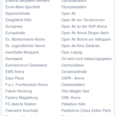
Erlebnis Bergwerk Merkers
Olympiastadion
Ernst-Abbe-Sportfeld
Olympiastadion
Esperantohalle
Open Air
Essigfabrik Köln
Open Air am Tanzbrunnen
Eurogress
Open Air an der KöPi Arena
Europahalle
Open Air Arena Singen-Aach
Ev. Altreformierte Kirche
Open Air Bühne am Volkspark
Ev. Jugendkirche Hamm
Open-Air-Kino-Gelände
eventhalle Westpark
Oper Leipzig
Eventwerk
Ort wird noch bekanntgegeben
Eventzentrum Geiselwind
Oschersleben
EWS Arena
Osnabrückhalle
Expo Plaza
OSPA - Arena
F.a.n. Frankenstolz Arena
Ostseestadion
Fabrik Hamburg
Otto-Maigler-See
Factory Magdeburg
OWL Arena
FC-Astoria Stadion
Palladium Köln
Feierwerk Kranhalle
Parkbühne (Clara Zetkin Park)