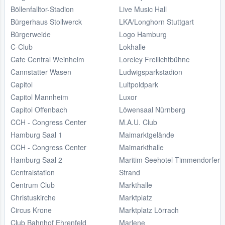
Böllenfalltor-Stadion
Live Music Hall
Bürgerhaus Stollwerck
LKA/Longhorn Stuttgart
Bürgerweide
Logo Hamburg
C-Club
Lokhalle
Cafe Central Weinheim
Loreley Freilichtbühne
Cannstatter Wasen
Ludwigsparkstadion
Capitol
Luitpoldpark
Capitol Mannheim
Luxor
Capitol Offenbach
Löwensaal Nürnberg
CCH - Congress Center
M.A.U. Club
Hamburg Saal 1
Maimarktgelände
CCH - Congress Center
Maimarkthalle
Hamburg Saal 2
Maritim Seehotel Timmendorfer
Centralstation
Strand
Centrum Club
Markthalle
Christuskirche
Marktplatz
Circus Krone
Marktplatz Lörrach
Club Bahnhof Ehrenfeld
Marlene