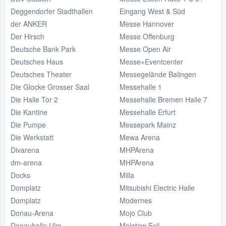
Deggendorfer Stadthallen
Eingang West & Süd
der ANKER
Messe Hannover
Der Hirsch
Messe Offenburg
Deutsche Bank Park
Messe Open Air
Deutsches Haus
Messe+Eventcenter
Deutsches Theater
Messegelände Balingen
Die Glocke Grosser Saal
Messehalle 1
Die Halle Tor 2
Messehalle Bremen Halle 7
Die Kantine
Messehalle Erfurt
Die Pumpe
Messepark Mainz
Die Werkstatt
Mewa Arena
Divarena
MHPArena
dm-arena
MHPArena
Docks
Milla
Domplatz
Mitsubishi Electric Halle
Domplatz
Modernes
Donau-Arena
Mojo Club
Donauhalle Ulm
Molotow Exil