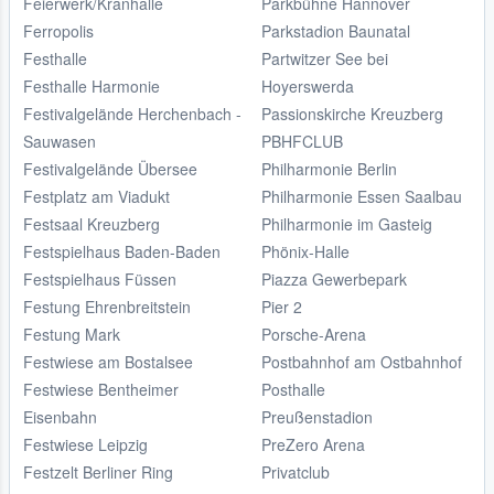
Feierwerk/Kranhalle
Parkbühne Hannover
Ferropolis
Parkstadion Baunatal
Festhalle
Partwitzer See bei
Festhalle Harmonie
Hoyerswerda
Festivalgelände Herchenbach -
Passionskirche Kreuzberg
Sauwasen
PBHFCLUB
Festivalgelände Übersee
Philharmonie Berlin
Festplatz am Viadukt
Philharmonie Essen Saalbau
Festsaal Kreuzberg
Philharmonie im Gasteig
Festspielhaus Baden-Baden
Phönix-Halle
Festspielhaus Füssen
Piazza Gewerbepark
Festung Ehrenbreitstein
Pier 2
Festung Mark
Porsche-Arena
Festwiese am Bostalsee
Postbahnhof am Ostbahnhof
Festwiese Bentheimer
Posthalle
Eisenbahn
Preußenstadion
Festwiese Leipzig
PreZero Arena
Festzelt Berliner Ring
Privatclub