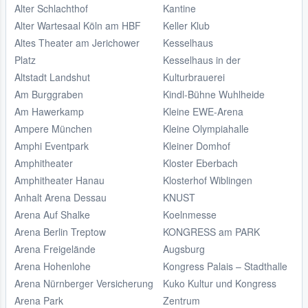
Alter Schlachthof
Kantine
Alter Wartesaal Köln am HBF
Keller Klub
Altes Theater am Jerichower
Kesselhaus
Platz
Kesselhaus in der
Altstadt Landshut
Kulturbrauerei
Am Burggraben
Kindl-Bühne Wuhlheide
Am Hawerkamp
Kleine EWE-Arena
Ampere München
Kleine Olympiahalle
Amphi Eventpark
Kleiner Domhof
Amphitheater
Kloster Eberbach
Amphitheater Hanau
Klosterhof Wiblingen
Anhalt Arena Dessau
KNUST
Arena Auf Shalke
Koelnmesse
Arena Berlin Treptow
KONGRESS am PARK
Arena Freigelände
Augsburg
Arena Hohenlohe
Kongress Palais – Stadthalle
Arena Nürnberger Versicherung
Kuko Kultur und Kongress
Arena Park
Zentrum