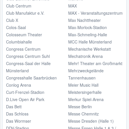
Club Centrum
MAX
Club Manufaktur e.V.
MAX - Veranstaltungszentrum
Club X
Max Nachttheater
Colos-Saal
Max-Morlock-Stadion
Colosseum Theater
Max-Schmeling-Halle
Columbiahalle
MCC Halle Münsterland
Congress Centrum
Mechanische Werkstatt
Congress Centrum Suhl
Mechatronik Arena
Congress-Saal der Halle
Mehr! Theater am Großmarkt
Münsterland
Mehrzweckgelände
Congresshalle Saarbrücken
Tannenhausen
Conlog Arena
Meier Music Hall
Curt-Frenzel-Stadion
Meistersingerhalle
D.Live Open Air Park
Merkur Spiel-Arena
Das Bett
Messe Berlin
Das Schloss
Messe Chemnitz
Das Wormser
Messe Dresden (Halle 1)
DDV-Stadion
Messe Essen Halle 1 & 3 /