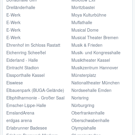
Dreiländerhalle
Moritzbastei
E-Werk
Moya Kulturbühne
E-Werk
Muffathalle
E-Werk
Musical Dome
E-Werk
Musical Theater Bremen
Ehrenhof im Schloss Rastatt
Musik & Frieden
Eichenring Scheeßel
Musik- und Kongresshalle
Eiderland - Halle
Musiktheater Kassel
Eintracht Stadion
Musikzentrum Hannover
Eissporthalle Kassel
Münsterplatz
Eiswiese
Nationaltheater München
Elbauenpark (BUGA-Gelände)
Nordseehalle Emden
Elbphilharmonie - Großer Saal
Norisring
Emscher-Lippe-Halle
Nürburgring
EmslandArena
Oberfrankenhalle
erdgas arena
Oberschwabenhalle
Erlabrunner Badesee
Olympiahalle