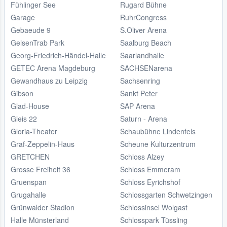
Fühlinger See
Rugard Bühne
Garage
RuhrCongress
Gebaeude 9
S.Oliver Arena
GelsenTrab Park
Saalburg Beach
Georg-Friedrich-Händel-Halle
Saarlandhalle
GETEC Arena Magdeburg
SACHSENarena
Gewandhaus zu Leipzig
Sachsenring
Gibson
Sankt Peter
Glad-House
SAP Arena
Gleis 22
Saturn - Arena
Gloria-Theater
Schaubühne Lindenfels
Graf-Zeppelin-Haus
Scheune Kulturzentrum
GRETCHEN
Schloss Alzey
Grosse Freiheit 36
Schloss Emmeram
Gruenspan
Schloss Eyrichshof
Grugahalle
Schlossgarten Schwetzingen
Grünwalder Stadion
Schlossinsel Wolgast
Halle Münsterland
Schlosspark Tüssling