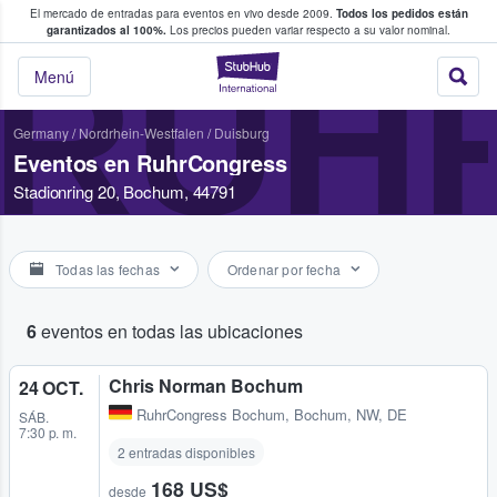
El mercado de entradas para eventos en vivo desde 2009.
Todos los pedidos están
 y venta de entradas entre fans
garantizados al 100%.
Los precios pueden variar respecto a su valor nominal.
RUH
StubHub: compra y
Menú
Germany
/
Nordrhein-Westfalen
/
Duisburg
Eventos en RuhrCongress
Stadionring 20, Bochum, 44791
Todas las fechas
Ordenar por fecha
6
eventos en todas las ubicaciones
Chris Norman Bochum
24 OCT.
RuhrCongress Bochum
,
Bochum, NW, DE
SÁB.
7:30 p. m.
2 entradas disponibles
168 US$
desde