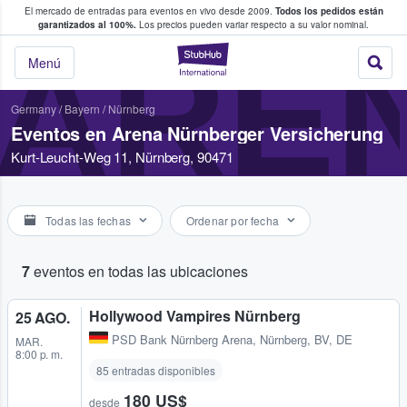
El mercado de entradas para eventos en vivo desde 2009.
Todos los pedidos están
 y venta de entradas entre fans
garantizados al 100%.
Los precios pueden variar respecto a su valor nominal.
ARE
StubHub: compra y
Menú
Germany
/
Bayern
/
Nürnberg
Eventos en Arena Nürnberger Versicherung
Kurt-Leucht-Weg 11, Nürnberg, 90471
Todas las fechas
Ordenar por fecha
7
eventos en todas las ubicaciones
Hollywood Vampires Nürnberg
25 AGO.
PSD Bank Nürnberg Arena
,
Nürnberg, BV, DE
MAR.
8:00 p. m.
85 entradas disponibles
180 US$
desde