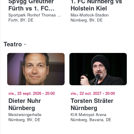
SpVgg Greuther
1. FC Nürnberg vs
Fürth vs 1. FC
Holstein Kiel
Nürnberg
Sportpark Ronhof Thomas Sommer
Max-Morlock-Stadion
Fürth, BY, DE
Nürnberg, BV, DE
Teatro
vie., 25 sept. 2026
•
20:00
vie., 22 oct. 2027
•
20:00
Dieter Nuhr
Torsten Sträter
Nürnberg
Nürnberg
Meistersingerhalle
KIA Metropol Arena
Nürnberg, BV, DE
Nürnberg, Bavaria, DE