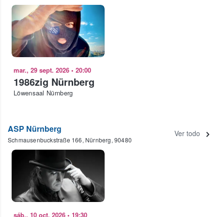
mar., 29 sept. 2026
•
20:00
1986zig Nürnberg
Löwensaal Nürnberg
ASP Nürnberg
Ver todo
Schmausenbuckstraße 166, Nürnberg, 90480
sáb., 10 oct. 2026
•
19:30