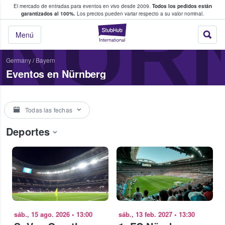
El mercado de entradas para eventos en vivo desde 2009.
Todos los pedidos están
 y venta de entradas entre fans
NÜR
garantizados al 100%.
Los precios pueden variar respecto a su valor nominal.
StubHub: compra y
Menú
Germany
/
Bayern
Eventos en Nürnberg
Todas las fechas
Deportes
sáb., 15 ago. 2026
•
13:00
sáb., 13 feb. 2027
•
13:30