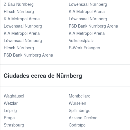
Z-Bau Nürnberg
Löwensaal Nürnberg
Hirsch Nürnberg
KIA Metropol Arena
KIA Metropol Arena
Löwensaal Nürnberg
Löwensaal Nürnberg
PSD Bank Nürnberg Arena
KIA Metropol Arena
KIA Metropol Arena
Löwensaal Nürnberg
Volksfestplatz
Hirsch Nürnberg
E-Werk Erlangen
PSD Bank Nürnberg Arena
Ciudades cerca de Nürnberg
Waghäusel
Montbeliard
Wetzlar
Würselen
Leipzig
Spilimbergo
Praga
Azzano Decimo
Strasbourg
Codroipo