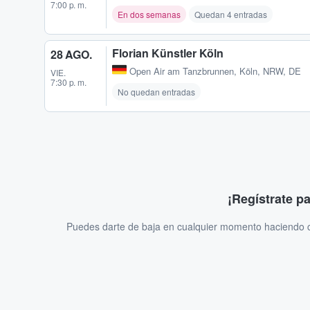
7:00 p. m.
En dos semanas
Quedan 4 entradas
Florian Künstler Köln
28 AGO.
Open Air am Tanzbrunnen
,
Köln, NRW, DE
VIE.
7:30 p. m.
No quedan entradas
¡Regístrate p
Puedes darte de baja en cualquier momento haciendo cl