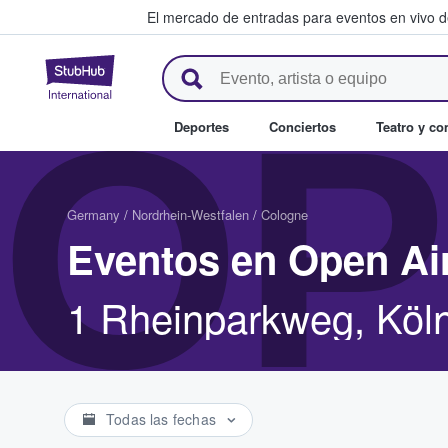
El mercado de entradas para eventos en vivo 
StubHub: compra y venta de en
OP
Deportes
Conciertos
Teatro y c
Germany
/
Nordrhein-Westfalen
/
Cologne
Eventos en Open Ai
1 Rheinparkweg, Köl
Todas las fechas