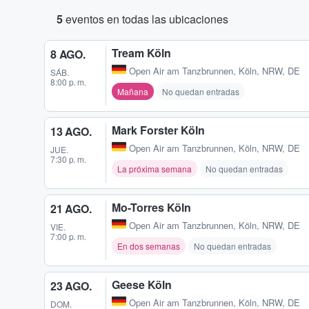
5
eventos en todas las ubicaciones
Tream Köln
8 AGO.
Open Air am Tanzbrunnen
,
Köln, NRW, DE
SÁB.
8:00 p. m.
Mañana
No quedan entradas
Mark Forster Köln
13 AGO.
Open Air am Tanzbrunnen
,
Köln, NRW, DE
JUE.
7:30 p. m.
La próxima semana
No quedan entradas
Mo-Torres Köln
21 AGO.
Open Air am Tanzbrunnen
,
Köln, NRW, DE
VIE.
7:00 p. m.
En dos semanas
No quedan entradas
Geese Köln
23 AGO.
Open Air am Tanzbrunnen
,
Köln, NRW, DE
DOM.