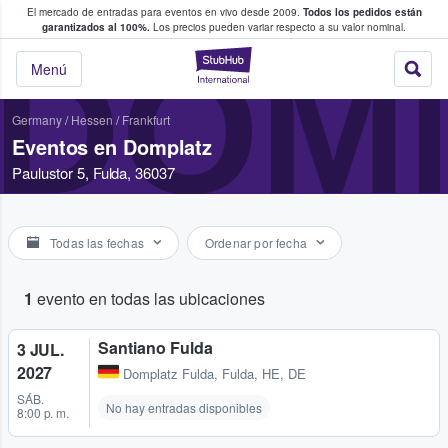
El mercado de entradas para eventos en vivo desde 2009.
Todos los pedidos están
 y venta de entradas entre fans
garantizados al 100%.
Los precios pueden variar respecto a su valor nominal.
DOM
StubHub: compra y
Menú
Germany
/
Hessen
/
Frankfurt
Eventos en Domplatz
Paulustor 5, Fulda, 36037
Todas las fechas
Ordenar por fecha
1
evento en todas las ubicaciones
Santiano Fulda
3 JUL.
2027
Domplatz Fulda
,
Fulda, HE, DE
SÁB.
No hay entradas disponibles
8:00 p. m.