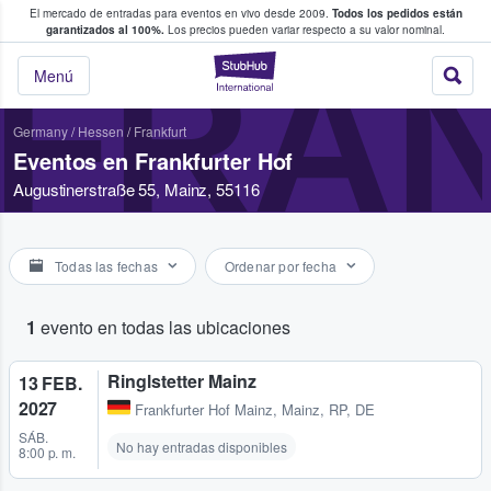
El mercado de entradas para eventos en vivo desde 2009.
Todos los pedidos están
 y venta de entradas entre fans
garantizados al 100%.
Los precios pueden variar respecto a su valor nominal.
FRA
StubHub: compra y
Menú
Germany
/
Hessen
/
Frankfurt
Eventos en Frankfurter Hof
Augustinerstraße 55, Mainz, 55116
Todas las fechas
Ordenar por fecha
1
evento en todas las ubicaciones
Ringlstetter Mainz
13 FEB.
2027
Frankfurter Hof Mainz
,
Mainz, RP, DE
SÁB.
No hay entradas disponibles
8:00 p. m.