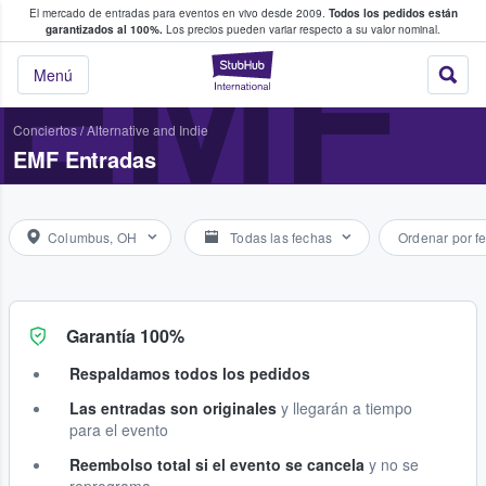
El mercado de entradas para eventos en vivo desde 2009.
Todos los pedidos están
 y venta de entradas entre fans
EMF
garantizados al 100%.
Los precios pueden variar respecto a su valor nominal.
StubHub: compra y
Menú
Conciertos
/
Alternative and Indie
EMF Entradas
Columbus, OH
Todas las fechas
Ordenar por f
Garantía 100%
Respaldamos todos los pedidos
Las entradas son originales
y llegarán a tiempo
para el evento
Reembolso total si el evento se cancela
y no se