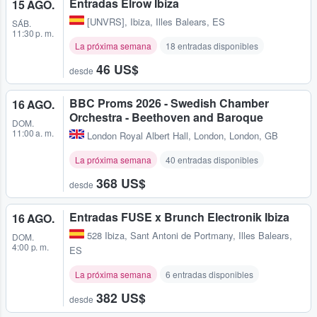
Entradas Elrow Ibiza
15 AGO.
[UNVRS]
,
Ibiza, Illes Balears, ES
SÁB.
11:30 p. m.
La próxima semana
18 entradas disponibles
46 US$
desde
BBC Proms 2026 - Swedish Chamber
16 AGO.
Orchestra - Beethoven and Baroque
DOM.
11:00 a. m.
London Royal Albert Hall
,
London, London, GB
La próxima semana
40 entradas disponibles
368 US$
desde
Entradas FUSE x Brunch Electronik Ibiza
16 AGO.
528 Ibiza
,
Sant Antoni de Portmany, Illes Balears,
DOM.
4:00 p. m.
ES
La próxima semana
6 entradas disponibles
382 US$
desde