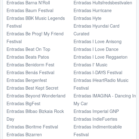
Entradas Barna N'Roll
Entradas Hultsfredsbestivalen
Entradas Baum Festival
Entradas Hurricane
Entradas BBK Music Legends
Entradas Hyte
Festival
Entradas Hyundai Card
Entradas Be Prog! My Friend
Curated
Festival
Entradas I Love Anisong
Entradas Beat On Top
Entradas I Love Dance
Entradas Beats Patos
Entradas I Love Reggaeton
Entradas Benidorm Fest
Entradas I' Music
Entradas Benás Festival
Entradas I-DAYS Festival
Entradas Bergenfest
Entradas iHeartRadio Music
Entradas Best Kept Secret
Festival
Entradas Beyond Wonderland
Entradas IMAGINA - Dancing In
Entradas BigFest
My Car
Entradas Bilbao Bizkaia Rock
Entradas Imperial GNP
Day
Entradas IndieFuertes
Entradas Bioritme Festival
Entradas Indimenticabile
Entradas Bizarren
Festival