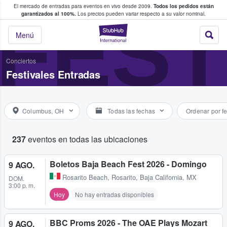
El mercado de entradas para eventos en vivo desde 2009.
Todos los pedidos están
 y venta de entradas entre fans
FEST
garantizados al 100%.
Los precios pueden variar respecto a su valor nominal.
StubHub: compra y
Menú
Conciertos
Festivales Entradas
Columbus, OH
Todas las fechas
Ordenar por f
237
eventos en todas las ubicaciones
Boletos Baja Beach Fest 2026 - Domingo
9 AGO.
Rosarito Beach
,
Rosarito, Baja California, MX
DOM.
3:00 p. m.
Hoy
No hay entradas disponibles
BBC Proms 2026 - The OAE Plays Mozart
9 AGO.