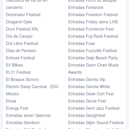
Discoteca de los 80 en
Entradas Forró do Bosque
concierto
Entradas Fortarock
Dominator Festival
Entradas Freedom Festival
Dragaret Gala
Entradas Friday Jams LIVE
Duro Festival XXL
Entradas Fronterizo Fest
Día de Campo
Entradas Fuji Rock Festival
Día Libre Festival
Entradas Fuse
Días de Panteón
Entradas Fuzzville Festival
Echoes Festival
Entradas Galp Beach Party
Ei! Bilbao
Entradas Gaon Chart Music
El 21 Festival
Awards
El Bosque Sonoro
Entradas Garota Vip
Electric Daisy Carnival - EDC
Entradas Garota White
México
Entradas Geek Out! Fest
Elrow
Entradas Genie Fest
Energy Fest
Entradas Gent Jazz Festival
Entradas 4ever Valencia
Entradas Gezginfest
Entradas 5tardium
Entradas Gijón Sound Festival