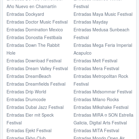
Año Nuevo en Chamartín
Festival
Entradas Dockyard
Entradas Maya Music Festival
Entradas Doctor Music Festival
Entradas Mayday
Entradas Domination Mexico
Entradas Medusa Sunbeach
Entradas Donostia Festibala
Festival
Entradas Down The Rabbit
Entradas Mega Feria Imperial
Hole
Acapulco
Entradas Download Festival
Entradas Melt Festival
Entradas Dream Valley Festival
Entradas Mera Festival
Entradas DreamBeach
Entradas Metropolitan Rock
Entradas Dreamfields Festival
Festival
Entradas Drip World
Entradas Midsommar Festival
Entradas Drumcode
Entradas Milano Rocks
Entradas Dubai Jazz Festival
Entradas Milkshake Festival
Entradas Eier mit Speck
Entradas MIRA ¤ SON Estrella
Festival
Galicia, Digital Arts Festival
Entradas Ejekt Festival
Entradas MITA Festival
Entradas Ekho Club
Entradas Mondo Open Air