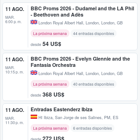
BBC Proms 2026 - Dudamel and the LA Phil
11 AGO.
- Beethoven and Adès
MAR.
6:00 p. m.
London Royal Albert Hall
,
London, London, GB
La próxima semana
44 entradas disponibles
54 US$
desde
BBC Proms 2026 - Evelyn Glennie and the
11 AGO.
Fantasia Orchestra
MAR.
10:15 p. m.
London Royal Albert Hall
,
London, London, GB
La próxima semana
40 entradas disponibles
368 US$
desde
Entradas Eastenderz Ibiza
11 AGO.
Hï Ibiza
,
San Jorge de ses Salines, PM, ES
MAR.
11:30 p. m.
La próxima semana
6 entradas disponibles
272 US$
desde