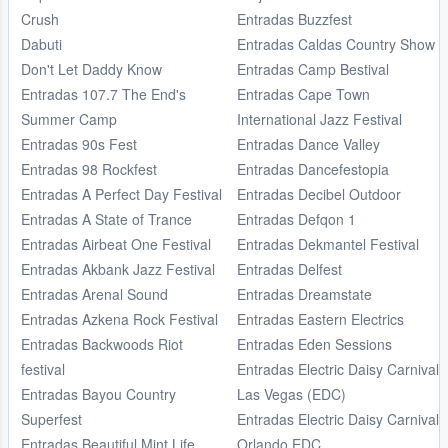
Crush
Entradas Buzzfest
Dabuti
Entradas Caldas Country Show
Don't Let Daddy Know
Entradas Camp Bestival
Entradas 107.7 The End's
Entradas Cape Town
Summer Camp
International Jazz Festival
Entradas 90s Fest
Entradas Dance Valley
Entradas 98 Rockfest
Entradas Dancefestopia
Entradas A Perfect Day Festival
Entradas Decibel Outdoor
Entradas A State of Trance
Entradas Defqon 1
Entradas Airbeat One Festival
Entradas Dekmantel Festival
Entradas Akbank Jazz Festival
Entradas Delfest
Entradas Arenal Sound
Entradas Dreamstate
Entradas Azkena Rock Festival
Entradas Eastern Electrics
Entradas Backwoods Riot
Entradas Eden Sessions
festival
Entradas Electric Daisy Carnival
Entradas Bayou Country
Las Vegas (EDC)
Superfest
Entradas Electric Daisy Carnival
Entradas Beautiful Mint Life
Orlando EDC