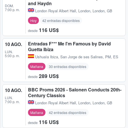
and Haydn
DOM.
7:00 p. m.
London Royal Albert Hall
,
London, London, GB
Hoy
42 entradas disponibles
116 US$
desde
Entradas F*** Me I'm Famous by David
10 AGO.
Guetta Ibiza
LUN.
5:00 p. m.
Ushuaïa Ibiza
,
San Jorge de ses Salines, PM, ES
Mañana
30 entradas disponibles
289 US$
desde
BBC Proms 2026 - Salonen Conducts 20th-
10 AGO.
Century Classics
LUN.
7:00 p. m.
London Royal Albert Hall
,
London, London, GB
Mañana
42 entradas disponibles
116 US$
desde