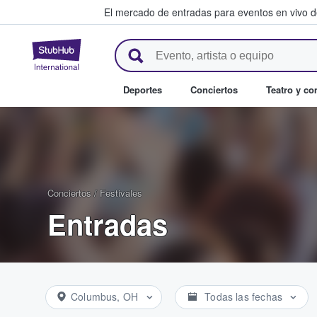
El mercado de entradas para eventos en vivo 
StubHub: compra y venta de en
Deportes
Conciertos
Teatro y c
Conciertos
/
Festivales
Entradas
Columbus, OH
Todas las fechas