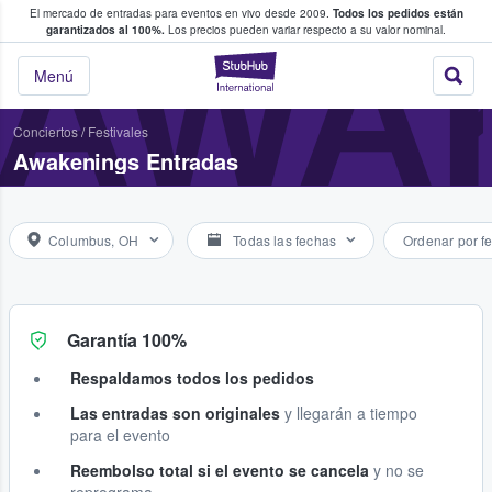
El mercado de entradas para eventos en vivo desde 2009.
Todos los pedidos están
 y venta de entradas entre fans
AWA
garantizados al 100%.
Los precios pueden variar respecto a su valor nominal.
StubHub: compra y
Menú
Conciertos
/
Festivales
Awakenings Entradas
Columbus, OH
Todas las fechas
Ordenar por f
Garantía 100%
Respaldamos todos los pedidos
Las entradas son originales
y llegarán a tiempo
para el evento
Reembolso total si el evento se cancela
y no se