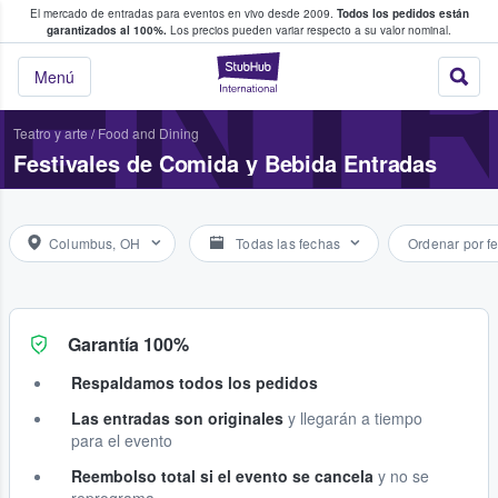
El mercado de entradas para eventos en vivo desde 2009.
Todos los pedidos están
 y venta de entradas entre fans
ENTR
garantizados al 100%.
Los precios pueden variar respecto a su valor nominal.
StubHub: compra y
Menú
Teatro y arte
/
Food and Dining
Festivales de Comida y Bebida Entradas
Columbus, OH
Todas las fechas
Ordenar por f
Garantía 100%
Respaldamos todos los pedidos
Las entradas son originales
y llegarán a tiempo
para el evento
Reembolso total si el evento se cancela
y no se