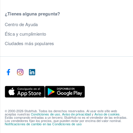
¿Tienes alguna pregunta?
Centro de Ayuda
Ética y cumplimiento
Ciudades más populares
© 2000-2026 StubHub. Todos los derechos reservados. Al usar este sitio web
aceptas nuestras
Condiciones de uso
,
Aviso de privacidad
y
Aviso de cookies
.
Estás comprando entradas a un tercero; StubHub no es el vendedor de las entradas.
Los vendedores fijan los precios, que pueden estar por encima del valor nominal.
Notificaciones de cambio en las Condiciones de uso