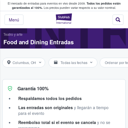
El mercado de entradas para eventos en vivo desde 2009.
Todos los pedidos están
 y venta de entradas entre fans
ENTR
garantizados al 100%.
Los precios pueden variar respecto a su valor nominal.
StubHub: compra y
Menú
Teatro y arte
Food and Dining Entradas
Columbus, OH
Todas las fechas
Ordenar por f
Garantía 100%
Respaldamos todos los pedidos
Las entradas son originales
y llegarán a tiempo
para el evento
Reembolso total si el evento se cancela
y no se