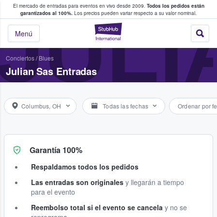
El mercado de entradas para eventos en vivo desde 2009.
Todos los pedidos están
 y venta de entradas entre fans
JULI
garantizados al 100%.
Los precios pueden variar respecto a su valor nominal.
StubHub: compra y
Menú
Conciertos
/
Blues
Julian Sas Entradas
Columbus, OH
Todas las fechas
Ordenar por f
Garantía 100%
Respaldamos todos los pedidos
Las entradas son originales
y llegarán a tiempo
para el evento
Reembolso total si el evento se cancela
y no se