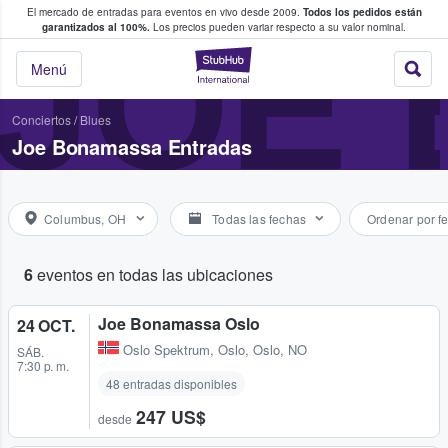
El mercado de entradas para eventos en vivo desde 2009.
Todos los pedidos están
 y venta de entradas entre fans
JOE
garantizados al 100%.
Los precios pueden variar respecto a su valor nominal.
StubHub: compra y
Menú
Conciertos
/
Blues
Joe Bonamassa Entradas
Columbus, OH
Todas las fechas
Ordenar por f
6
eventos en todas las ubicaciones
Joe Bonamassa Oslo
24 OCT.
Oslo Spektrum
,
Oslo, Oslo, NO
SÁB.
7:30 p. m.
48 entradas disponibles
247 US$
desde