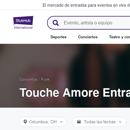
El mercado de entradas para eventos en vivo 
StubHub: compra y venta de en
Deportes
Conciertos
Teatro y c
Conciertos
/
Punk
Touche Amore Entr
Columbus, OH
Todas las fechas