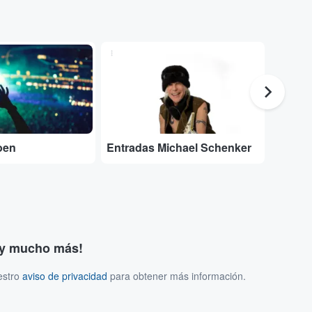
...
...
oen
Entradas Michael Schenker
Entrad
s y mucho más!
estro
aviso de privacidad
para obtener más información.