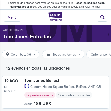
El mercado de entradas para eventos en vivo desde 2009.
Todos los pedidos están
 y venta de entradas entre fans
TOM
garantizados al 100%.
Los precios pueden variar respecto a su valor nominal.
StubHub: compra y
Menú
Conciertos
/
Pop
Tom Jones Entradas
Columbus, OH
Todas las fechas
Ordenar por f
12
eventos en todas las ubicaciones
Tom Jones Belfast
12 AGO.
Custom House Square Belfast
,
Belfast, ANT, GB
MIÉ.
6:00 p. m.
La próxima semana
17 entradas disponibles
186 US$
desde