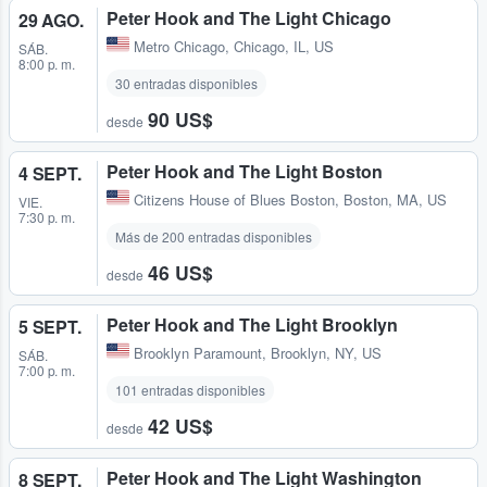
Peter Hook and The Light Chicago
29 AGO.
Metro Chicago
,
Chicago, IL, US
SÁB.
8:00 p. m.
30 entradas disponibles
90 US$
desde
Peter Hook and The Light Boston
4 SEPT.
Citizens House of Blues Boston
,
Boston, MA, US
VIE.
7:30 p. m.
Más de 200 entradas disponibles
46 US$
desde
Peter Hook and The Light Brooklyn
5 SEPT.
Brooklyn Paramount
,
Brooklyn, NY, US
SÁB.
7:00 p. m.
101 entradas disponibles
42 US$
desde
Peter Hook and The Light Washington
8 SEPT.