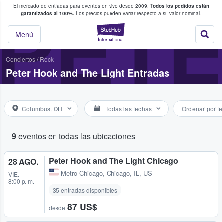
El mercado de entradas para eventos en vivo desde 2009.
Todos los pedidos están
 y venta de entradas entre fans
PETE
garantizados al 100%.
Los precios pueden variar respecto a su valor nominal.
StubHub: compra y
Menú
Conciertos
/
Rock
Peter Hook and The Light Entradas
Columbus, OH
Todas las fechas
Ordenar por f
9
eventos en todas las ubicaciones
Peter Hook and The Light Chicago
28 AGO.
Metro Chicago
,
Chicago, IL, US
VIE.
8:00 p. m.
35 entradas disponibles
87 US$
desde