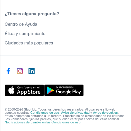
¿Tienes alguna pregunta?
Centro de Ayuda
Ética y cumplimiento
Ciudades más populares
© 2000-2026 StubHub. Todos los derechos reservados. Al usar este sitio web
aceptas nuestras
Condiciones de uso
,
Aviso de privacidad
y
Aviso de cookies
.
Estás comprando entradas a un tercero; StubHub no es el vendedor de las entradas.
Los vendedores fijan los precios, que pueden estar por encima del valor nominal.
Notificaciones de cambio en las Condiciones de uso