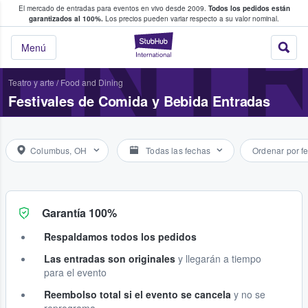
El mercado de entradas para eventos en vivo desde 2009.
Todos los pedidos están
 y venta de entradas entre fans
ENTR
garantizados al 100%.
Los precios pueden variar respecto a su valor nominal.
StubHub: compra y
Menú
Teatro y arte
/
Food and Dining
Festivales de Comida y Bebida Entradas
Columbus, OH
Todas las fechas
Ordenar por f
Garantía 100%
Respaldamos todos los pedidos
Las entradas son originales
y llegarán a tiempo
para el evento
Reembolso total si el evento se cancela
y no se