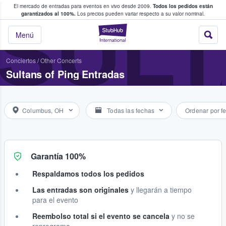
El mercado de entradas para eventos en vivo desde 2009.
Todos los pedidos están
 y venta de entradas entre fans
SULT
garantizados al 100%.
Los precios pueden variar respecto a su valor nominal.
StubHub: compra y
Menú
Conciertos
/
Other Concerts
Sultans of Ping Entradas
Columbus, OH
Todas las fechas
Ordenar por f
Garantía 100%
Respaldamos todos los pedidos
Las entradas son originales
y llegarán a tiempo
para el evento
Reembolso total si el evento se cancela
y no se