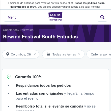
El mercado de entradas para eventos en vivo desde 2009.
Todos los pedidos están
 y venta de entradas entre fans
REWI
garantizados al 100%.
Los precios pueden variar respecto a su valor nominal.
StubHub: compra y
Menú
Conciertos
/
Festivales
Rewind Festival South Entradas
Columbus, OH
Todas las fechas
Ordenar por f
Garantía 100%
Respaldamos todos los pedidos
Las entradas son originales
y llegarán a tiempo
para el evento
Reembolso total si el evento se cancela
y no se