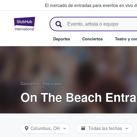
El mercado de entradas para eventos en vivo 
StubHub: compra y venta de en
Deportes
Conciertos
Teatro y c
Conciertos
/
Festivales
On The Beach Entr
Columbus, OH
Todas las fechas