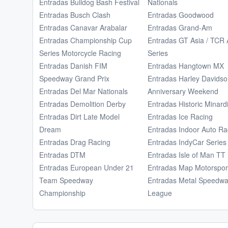
Entradas Bulldog Bash Festival
Nationals
Entradas Busch Clash
Entradas Goodwood
Entradas Canavar Arabalar
Entradas Grand-Am
Entradas Championship Cup
Entradas GT Asia / TCR 
Series Motorcycle Racing
Series
Entradas Danish FIM
Entradas Hangtown MX
Speedway Grand Prix
Entradas Harley Davids
Entradas Del Mar Nationals
Anniversary Weekend
Entradas Demolition Derby
Entradas Historic Minard
Entradas Dirt Late Model
Entradas Ice Racing
Dream
Entradas Indoor Auto Ra
Entradas Drag Racing
Entradas IndyCar Series
Entradas DTM
Entradas Isle of Man TT
Entradas European Under 21
Entradas Map Motorspor
Team Speedway
Entradas Metal Speedw
Championship
League