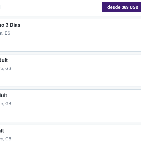
desde
389 US$
o 3 Días
ón, ES
dult
ire, GB
ult
ire, GB
lt
ire, GB