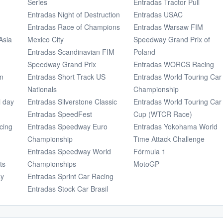
Series
Entradas Tractor Pull
Entradas Night of Destruction
Entradas USAC
Entradas Race of Champions
Entradas Warsaw FIM
Asia
Mexico City
Speedway Grand Prix of
Entradas Scandinavian FIM
Poland
Speedway Grand Prix
Entradas WORCS Racing
on
Entradas Short Track US
Entradas World Touring Car
Nationals
Championship
i day
Entradas Silverstone Classic
Entradas World Touring Car
Entradas SpeedFest
Cup (WTCR Race)
cing
Entradas Speedway Euro
Entradas Yokohama World
Championship
Time Attack Challenge
Entradas Speedway World
Fórmula 1
ts
Championships
MotoGP
ay
Entradas Sprint Car Racing
Entradas Stock Car Brasil