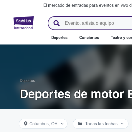
El mercado de entradas para eventos en vivo 
StubHub: compra y venta de en
Deportes
Conciertos
Teatro y c
Deportes
Deportes de motor 
Columbus, OH
Todas las fechas