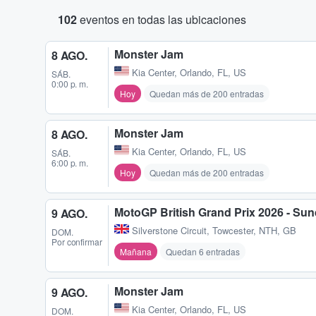
102
eventos en todas las ubicaciones
Monster Jam
8 AGO.
Kia Center
,
Orlando, FL, US
SÁB.
0:00 p. m.
Hoy
Quedan más de 200 entradas
Monster Jam
8 AGO.
Kia Center
,
Orlando, FL, US
SÁB.
6:00 p. m.
Hoy
Quedan más de 200 entradas
MotoGP British Grand Prix 2026 - Su
9 AGO.
Silverstone Circuit
,
Towcester, NTH, GB
DOM.
Por confirmar
Mañana
Quedan 6 entradas
Monster Jam
9 AGO.
Kia Center
,
Orlando, FL, US
DOM.