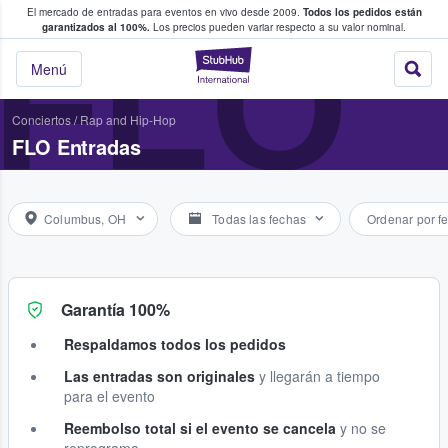
El mercado de entradas para eventos en vivo desde 2009.
Todos los pedidos están
 y venta de entradas entre fans
FLO
garantizados al 100%.
Los precios pueden variar respecto a su valor nominal.
StubHub: compra y
Menú
Conciertos
/
Rap and Hip-Hop
FLO Entradas
Columbus, OH
Todas las fechas
Ordenar por f
Garantía 100%
Respaldamos todos los pedidos
Las entradas son originales
y llegarán a tiempo
para el evento
Reembolso total si el evento se cancela
y no se