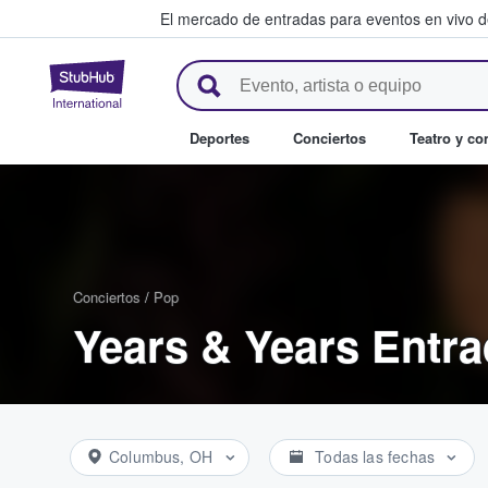
El mercado de entradas para eventos en vivo 
StubHub: compra y venta de en
Deportes
Conciertos
Teatro y c
Conciertos
/
Pop
Years & Years Entr
Columbus, OH
Todas las fechas