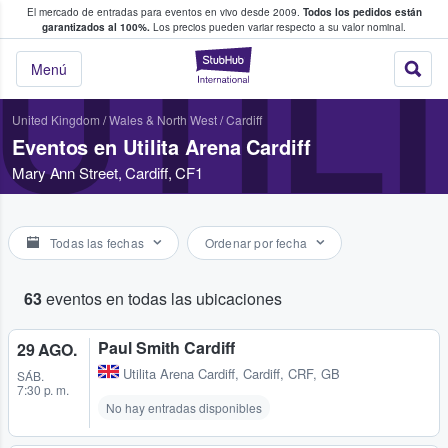
El mercado de entradas para eventos en vivo desde 2009.
Todos los pedidos están
 y venta de entradas entre fans
garantizados al 100%.
Los precios pueden variar respecto a su valor nominal.
UTIL
StubHub: compra y
Menú
United Kingdom
/
Wales & North West
/
Cardiff
Eventos en Utilita Arena Cardiff
Mary Ann Street, Cardiff, CF1
Todas las fechas
Ordenar por fecha
63
eventos en todas las ubicaciones
Paul Smith Cardiff
29 AGO.
Utilita Arena Cardiff
,
Cardiff, CRF, GB
SÁB.
7:30 p. m.
No hay entradas disponibles