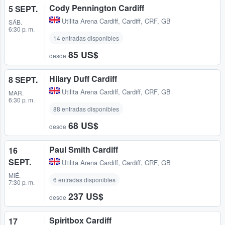
Cody Pennington Cardiff
5 SEPT.
Utilita Arena Cardiff
,
Cardiff, CRF, GB
SÁB.
6:30 p. m.
14 entradas disponibles
85 US$
desde
Hilary Duff Cardiff
8 SEPT.
Utilita Arena Cardiff
,
Cardiff, CRF, GB
MAR.
6:30 p. m.
88 entradas disponibles
68 US$
desde
Paul Smith Cardiff
16
SEPT.
Utilita Arena Cardiff
,
Cardiff, CRF, GB
MIÉ.
6 entradas disponibles
7:30 p. m.
237 US$
desde
Spiritbox Cardiff
17