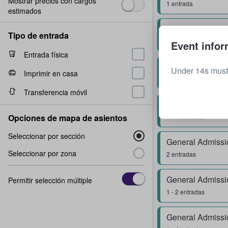
Mostrar precios con cargos
1 entrada
estimados
General Admissi
Tipo de entrada
2 entradas
Event infor
Entrada física
General Admissi
Under 14s must
Imprimir en casa
Fila
0
1 - 4 entradas
Transferencia móvil
General Admissi
Opciones de mapa de asientos
1 - 4 entradas
Seleccionar por sección
General Admissi
Seleccionar por zona
2 entradas
General Admissi
Permitir selección múltiple
1 - 2 entradas
General Admissi