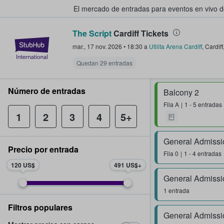
El mercado de entradas para eventos en vivo 
The Script
Cardiff Tickets
StubHub: compra y venta de entr
mar., 17 nov. 2026
•
18:30
a
Utilita Arena Cardiff
,
Cardiff
Quedan 29 entradas
Número de entradas
Balcony 2
Fila
A
1 - 5 entradas
1
2
3
4
5+
General Admissi
Precio por entrada
Fila
0
1 - 4 entradas
120 US$
491 US$
General Admissi
1 entrada
Filtros populares
General Admissi