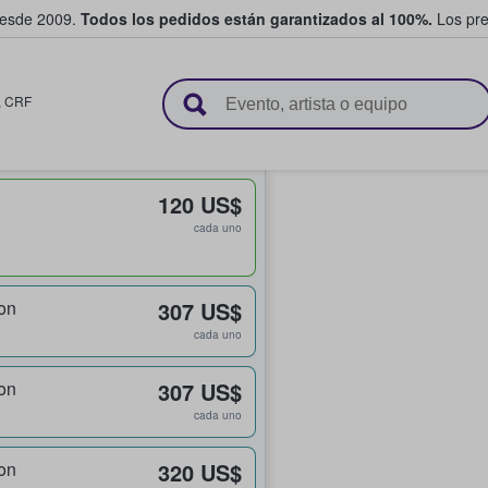
desde 2009.
Todos los pedidos están garantizados al 100%.
Los pre
adas entre fans
,
CRF
120 US$
cada uno
on
307 US$
cada uno
on
307 US$
cada uno
on
320 US$