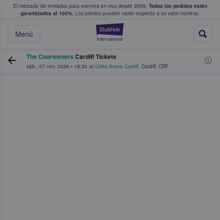
El mercado de entradas para eventos en vivo desde 2009.
Todos los pedidos están
 y venta de entradas entre fans
garantizados al 100%.
Los precios pueden variar respecto a su valor nominal.
StubHub: compra y
Menú
The Courteeners
Cardiff Tickets
sáb., 07 nov. 2026
•
18:30
at
Utilita Arena Cardiff
,
Cardiff
,
CRF