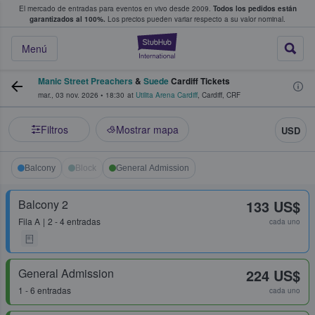
El mercado de entradas para eventos en vivo desde 2009.
Todos los pedidos están
 y venta de entradas entre fans
garantizados al 100%.
Los precios pueden variar respecto a su valor nominal.
StubHub: compra y
Menú
Manic Street Preachers
&
Suede
Cardiff Tickets
mar., 03 nov. 2026
•
18:30
at
Utilita Arena Cardiff
,
Cardiff
,
CRF
Filtros
Mostrar mapa
USD
Balcony
Block
General Admission
Balcony 2
133 US$
Fila
A
2 - 4 entradas
cada uno
General Admission
224 US$
1 - 6 entradas
cada uno