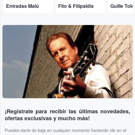
Entradas Malú
Fito & Fitipaldis
Guille Tol
¡Regístrate para recibir las últimas novedades,
ofertas exclusivas y mucho más!
Puedes darte de baja en cualquier momento haciendo clic en el