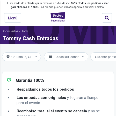
El mercado de entradas para eventos en vivo desde 2009.
Todos los pedidos están
 y venta de entradas entre fans
TOM
garantizados al 100%.
Los precios pueden variar respecto a su valor nominal.
StubHub: compra y
Menú
Conciertos
/
Rock
Tommy Cash Entradas
Columbus, OH
Todas las fechas
Ordenar por f
Garantía 100%
Respaldamos todos los pedidos
Las entradas son originales
y llegarán a tiempo
para el evento
Reembolso total si el evento se cancela
y no se