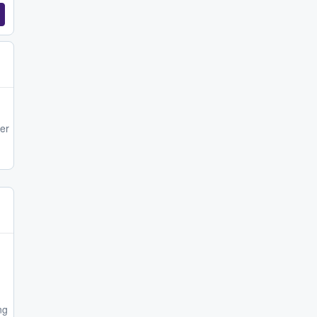
er
ng