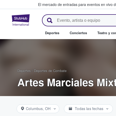
El mercado de entradas para eventos en vivo 
StubHub: compra y venta de en
Deportes
Conciertos
Teatro y c
Deportes
/
Deportes de Combate
Artes Marciales Mix
Columbus, OH
Todas las fechas