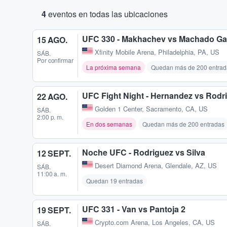
4
eventos en todas las ubicaciones
UFC 330 - Makhachev vs Machado Ga
15 AGO.
Xfinity Mobile Arena
,
Philadelphia, PA, US
SÁB.
Por confirmar
La próxima semana
Quedan más de 200 entrad
UFC Fight Night - Hernandez vs Rodr
22 AGO.
Golden 1 Center
,
Sacramento, CA, US
SÁB.
2:00 p. m.
En dos semanas
Quedan más de 200 entradas
Noche UFC - Rodriguez vs Silva
12 SEPT.
Desert Diamond Arena
,
Glendale, AZ, US
SÁB.
11:00 a. m.
Quedan 19 entradas
UFC 331 - Van vs Pantoja 2
19 SEPT.
Crypto.com Arena
,
Los Angeles, CA, US
SÁB.