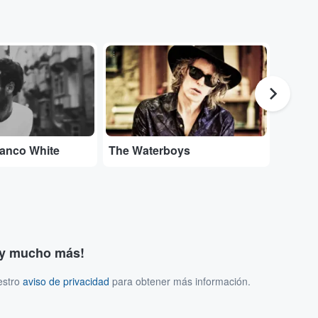
...
...
lanco White
The Waterboys
Entrad
s y mucho más!
estro
aviso de privacidad
para obtener más información.