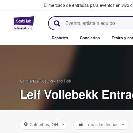
El mercado de entradas para eventos en vivo 
StubHub: compra y venta de en
Deportes
Conciertos
Teatro y c
Conciertos
/
Country and Folk
Leif Vollebekk Entr
Columbus, OH
Todas las fechas