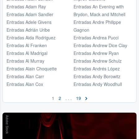
Entradas Adam Ray
Entradas An Evening with
Entradas Adam Sandler
Brydon, Mack and Mitchell
Entradas Adele Givens
Entradas Andre Philippe
Entradas Adrián Uribe
Gagnon
Entradas Aida Rodriguez
Entradas Andrea Pucci
Entradas Al Franken
Entradas Andrew Dice Clay
Entradas Al Madrigal
Entradas Andrew Ryan
Entradas Al Murray
Entradas Andrew Schulz
Entradas Alain Choquette
Entradas Andrés López
Entradas Alan Carr
Entradas Andy Borowitz
Entradas Alan Cox
Entradas Andy Woodhull
1
2
. . .
19
Adobe Stock