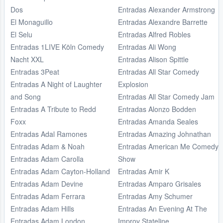
Dos
Entradas Alexander Armstrong
El Monaguillo
Entradas Alexandre Barrette
El Selu
Entradas Alfred Robles
Entradas 1LIVE Köln Comedy
Entradas Ali Wong
Nacht XXL
Entradas Alison Spittle
Entradas 3Peat
Entradas All Star Comedy
Entradas A Night of Laughter
Explosion
and Song
Entradas All Star Comedy Jam
Entradas A Tribute to Redd
Entradas Alonzo Bodden
Foxx
Entradas Amanda Seales
Entradas Adal Ramones
Entradas Amazing Johnathan
Entradas Adam & Noah
Entradas American Me Comedy
Entradas Adam Carolla
Show
Entradas Adam Cayton-Holland
Entradas Amir K
Entradas Adam Devine
Entradas Amparo Grisales
Entradas Adam Ferrara
Entradas Amy Schumer
Entradas Adam Hills
Entradas An Evening At The
Entradas Adam London
Improv Stateline