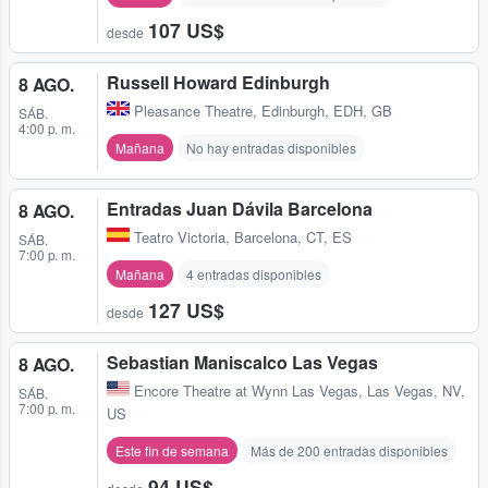
107 US$
desde
Russell Howard Edinburgh
8 AGO.
Pleasance Theatre
,
Edinburgh, EDH, GB
SÁB.
4:00 p. m.
Mañana
No hay entradas disponibles
Entradas Juan Dávila Barcelona
8 AGO.
Teatro Victoria
,
Barcelona, CT, ES
SÁB.
7:00 p. m.
Mañana
4 entradas disponibles
127 US$
desde
Sebastian Maniscalco Las Vegas
8 AGO.
Encore Theatre at Wynn Las Vegas
,
Las Vegas, NV,
SÁB.
7:00 p. m.
US
Este fin de semana
Más de 200 entradas disponibles
94 US$