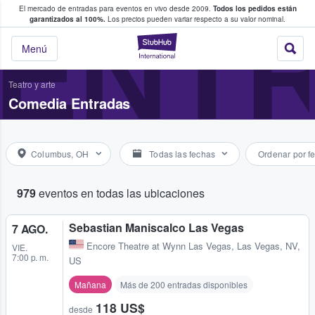
El mercado de entradas para eventos en vivo desde 2009.
Todos los pedidos están
 y venta de entradas entre fans
ENT
garantizados al 100%.
Los precios pueden variar respecto a su valor nominal.
StubHub: compra y
Menú
Teatro y arte
Comedia Entradas
Columbus, OH
Todas las fechas
Ordenar por f
979
eventos en todas las ubicaciones
Sebastian Maniscalco Las Vegas
7 AGO.
Encore Theatre at Wynn Las Vegas
,
Las Vegas, NV,
VIE.
7:00 p. m.
US
Mañana
Más de 200 entradas disponibles
118 US$
desde