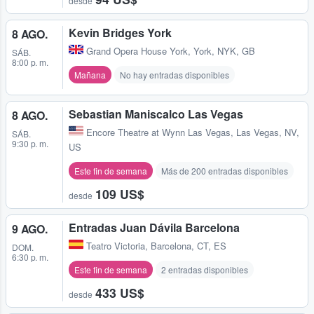
desde
Kevin Bridges York
8 AGO.
Grand Opera House York
,
York, NYK, GB
SÁB.
8:00 p. m.
Mañana
No hay entradas disponibles
Sebastian Maniscalco Las Vegas
8 AGO.
Encore Theatre at Wynn Las Vegas
,
Las Vegas, NV,
SÁB.
9:30 p. m.
US
Este fin de semana
Más de 200 entradas disponibles
109 US$
desde
Entradas Juan Dávila Barcelona
9 AGO.
Teatro Victoria
,
Barcelona, CT, ES
DOM.
6:30 p. m.
Este fin de semana
2 entradas disponibles
433 US$
desde