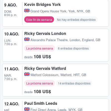
Kevin Bridges York
9 AGO.
Grand Opera House York
,
York, NYK, GB
DOM.
8:00 p. m.
Este fin de semana
No hay entradas disponibles
Ricky Gervais London
10 AGO.
Alexandra Palace Theatre
,
London, England, GB
LUN.
7:00 p. m.
La próxima semana
6 entradas disponibles
108 US$
desde
Ricky Gervais Watford
11 AGO.
Watford Colosseum
,
Watford, HRT, GB
MAR.
7:00 p. m.
La próxima semana
14 entradas disponibles
108 US$
desde
Paul Smith Leeds
12 AGO.
First Direct Arena
,
Leeds, WYK, GB
MIÉ.