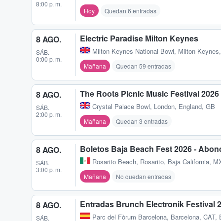
8:00 p. m.
Hoy
Quedan 6 entradas
Electric Paradise Milton Keynes
8 AGO.
Milton Keynes National Bowl
,
Milton Keynes
SÁB.
0:00 p. m.
Mañana
Quedan 59 entradas
The Roots Picnic Music Festival 202
8 AGO.
Crystal Palace Bowl
,
London, England, GB
SÁB.
2:00 p. m.
Mañana
Quedan 3 entradas
Boletos Baja Beach Fest 2026 - Abon
8 AGO.
Rosarito Beach
,
Rosarito, Baja California, M
SÁB.
3:00 p. m.
Mañana
No quedan entradas
Entradas Brunch Electronik Festival 
8 AGO.
Parc del Fòrum Barcelona
,
Barcelona, CAT,
SÁB.