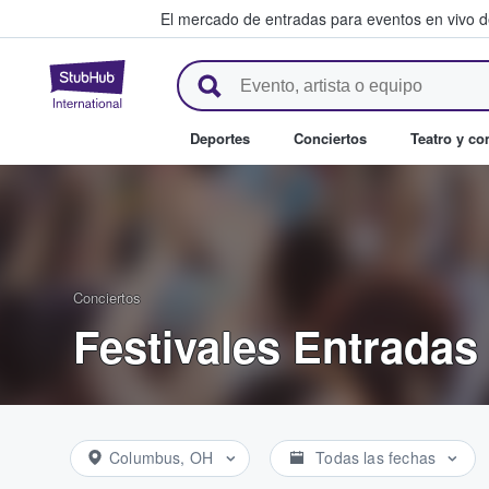
El mercado de entradas para eventos en vivo 
StubHub: compra y venta de en
Deportes
Conciertos
Teatro y c
Conciertos
Festivales Entradas
Columbus, OH
Todas las fechas