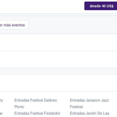
desde
40 US$
er más eventos
ry
Entradas Festival Estéreo
Entradas Jarasum Jazz
Picnic
Festival
ow
Entradas Festival Festardor
Entradas Jardín De Las