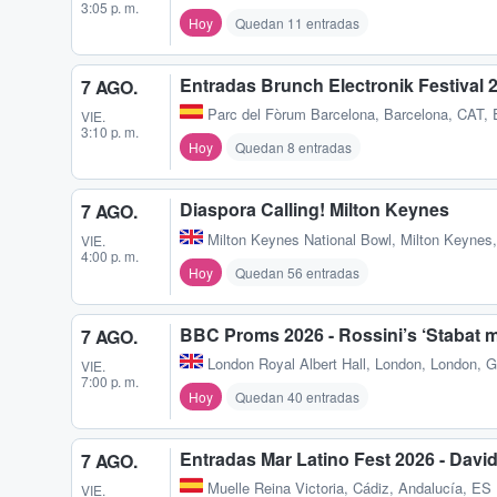
3:05 p. m.
Hoy
Quedan 11 entradas
Entradas Brunch Electronik Festival 2
7 AGO.
Parc del Fòrum Barcelona
,
Barcelona, CAT,
VIE.
3:10 p. m.
Hoy
Quedan 8 entradas
Diaspora Calling! Milton Keynes
7 AGO.
Milton Keynes National Bowl
,
Milton Keynes
VIE.
4:00 p. m.
Hoy
Quedan 56 entradas
BBC Proms 2026 - Rossini’s ‘Stabat m
7 AGO.
London Royal Albert Hall
,
London, London, 
VIE.
7:00 p. m.
Hoy
Quedan 40 entradas
Entradas Mar Latino Fest 2026 - Davi
7 AGO.
Muelle Reina Victoria
,
Cádiz, Andalucía, ES
VIE.