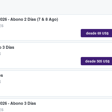
2026 - Abono 2 Días (7 & 8 Ago)
 ES
desde
69 US$
o 3 Días
X
desde
505 US$
es
X
2026 - Abono 3 Días
 ES