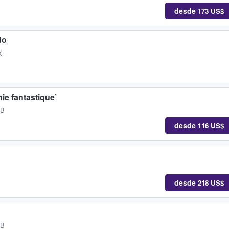
desde
173 US$
do
X
e fantastique’
GB
desde
116 US$
desde
218 US$
GB