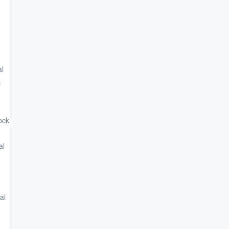
al
c
ock
al
al