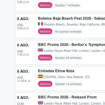
3:00 p. m.
Mañana
Quedan 7 entradas
Boletos Baja Beach Fest 2026 - Sába
8 AGO.
Rosarito Beach
,
Rosarito, Baja California, M
SÁB.
3:05 p. m.
Mañana
No quedan entradas
BBC Proms 2026 - Berlioz’s ‘Symphoni
8 AGO.
London Royal Albert Hall
,
London, London, 
SÁB.
7:30 p. m.
Mañana
Quedan 42 entradas
Entradas Elrow Ibiza
8 AGO.
[UNVRS]
,
Ibiza, Illes Balears, ES
SÁB.
11:30 p. m.
Mañana
Quedan 16 entradas
BBC Proms 2026 - Relaxed Prom
9 AGO.
London Royal Albert Hall
,
London, London, 
DOM.