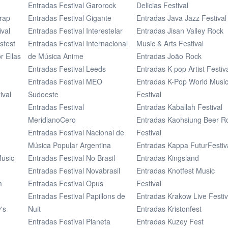
Entradas Festival Garorock
Delicias Festival
rap
Entradas Festival Gigante
Entradas Java Jazz Festival
ival
Entradas Festival Interestelar
Entradas Jisan Valley Rock
sfest
Entradas Festival Internacional
Music & Arts Festival
 Ellas
de Música Anime
Entradas João Rock
Entradas Festival Leeds
Entradas K-pop Artist Festiv
Entradas Festival MEO
Entradas K-Pop World Musi
ival
Sudoeste
Festival
Entradas Festival
Entradas Kaballah Festival
MeridianoCero
Entradas Kaohsiung Beer R
Entradas Festival Nacional de
Festival
Música Popular Argentina
Entradas Kappa FuturFestiv
Music
Entradas Festival No Brasil
Entradas Kingsland
Entradas Festival Novabrasil
Entradas Knotfest Music
m
Entradas Festival Opus
Festival
Entradas Festival Papillons de
Entradas Krakow Live Festiv
's
Nuit
Entradas Kristonfest
Entradas Festival Planeta
Entradas Kuzey Fest