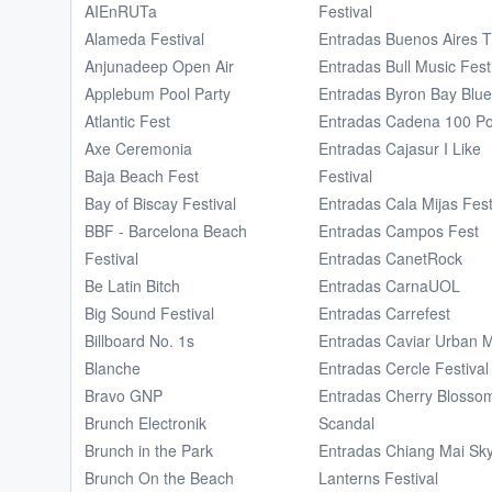
AIEnRUTa
Festival
Alameda Festival
Entradas Buenos Aires T
Anjunadeep Open Air
Entradas Bull Music Fest
Applebum Pool Party
Entradas Byron Bay Blue
Atlantic Fest
Entradas Cadena 100 Por
Axe Ceremonia
Entradas Cajasur I Like
Baja Beach Fest
Festival
Bay of Biscay Festival
Entradas Cala Mijas Fest
BBF - Barcelona Beach
Entradas Campos Fest
Festival
Entradas CanetRock
Be Latin Bitch
Entradas CarnaUOL
Big Sound Festival
Entradas Carrefest
Billboard No. 1s
Entradas Caviar Urban 
Blanche
Entradas Cercle Festival
Bravo GNP
Entradas Cherry Blosso
Brunch Electronik
Scandal
Brunch in the Park
Entradas Chiang Mai Sky
Brunch On the Beach
Lanterns Festival