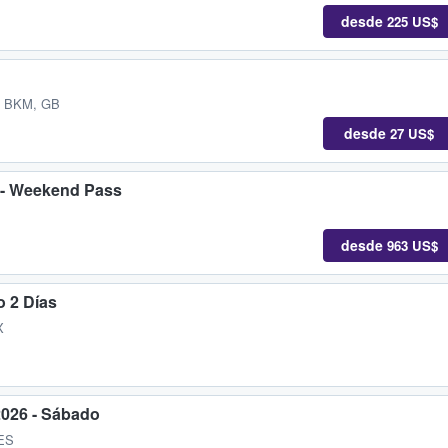
desde
225 US$
, BKM, GB
desde
27 US$
6 - Weekend Pass
desde
963 US$
o 2 Días
X
2026 - Sábado
 ES