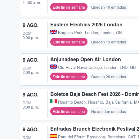
11:00 a. m.
Este fin de semana
Quedan 40 entradas
Eastern Electrics 2026 London
9 AGO.
Burgess Park
,
London, London, GB
DOM.
0:00 p. m.
Este fin de semana
Quedan 13 entradas
Anjunadeep Open Air London
9 AGO.
Old Royal Naval College
,
London, LND, GB
DOM.
2:00 p. m.
Este fin de semana
Quedan 26 entradas
Boletos Baja Beach Fest 2026 - Domi
9 AGO.
Rosarito Beach
,
Rosarito, Baja California, M
DOM.
3:00 p. m.
Este fin de semana
No quedan entradas
Entradas Brunch Electronik Festival 2
9 AGO.
Parc del Fòrum Barcelona
,
Barcelona, CAT,
DOM.