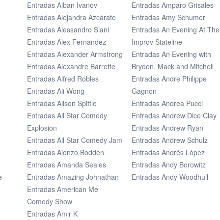
Entradas Alban Ivanov
Entradas Amparo Grisales
Entradas Alejandra Azcárate
Entradas Amy Schumer
Entradas Alessandro Siani
Entradas An Evening At The
Entradas Alex Fernandez
Improv Stateline
Entradas Alexander Armstrong
Entradas An Evening with
Entradas Alexandre Barrette
Brydon, Mack and Mitchell
Entradas Alfred Robles
Entradas Andre Philippe
Entradas Ali Wong
Gagnon
Entradas Alison Spittle
Entradas Andrea Pucci
Entradas All Star Comedy
Entradas Andrew Dice Clay
Explosion
Entradas Andrew Ryan
Entradas All Star Comedy Jam
Entradas Andrew Schulz
Entradas Alonzo Bodden
Entradas Andrés López
Entradas Amanda Seales
Entradas Andy Borowitz
e
Entradas Amazing Johnathan
Entradas Andy Woodhull
Entradas American Me
Comedy Show
Entradas Amir K