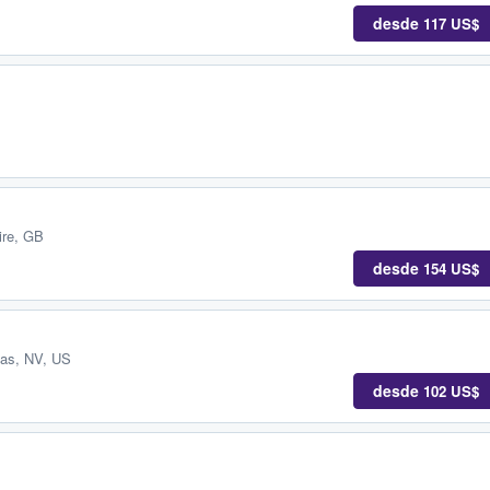
desde
117 US$
ire, GB
desde
154 US$
as, NV, US
desde
102 US$