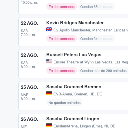
10:00 p. m.
En dos semanas
Quedan 65 entradas
Kevin Bridges Manchester
22 AGO.
O2 Apollo Manchester
,
Manchester, Lancash
SÁB.
7:00 p. m.
En dos semanas
Quedan 34 entradas
Russell Peters Las Vegas
22 AGO.
Encore Theatre at Wynn Las Vegas
,
Las Veg
SÁB.
8:00 p. m.
En dos semanas
Quedan más de 200 entradas
Sascha Grammel Bremen
25 AGO.
ÖVB-Arena
,
Bremen, HB, DE
MAR.
8:00 p. m.
No quedan entradas
Sascha Grammel Lingen
26 AGO.
EmslandArena
,
Lingen (Ems), NI, DE
MIÉ.