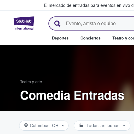
El mercado de entradas para eventos en vivo 
StubHub: compra y venta de en
Deportes
Conciertos
Teatro y c
Teatro y arte
Comedia Entradas
Columbus, OH
Todas las fechas