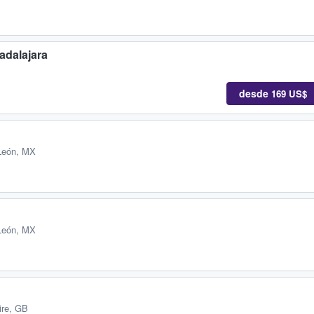
adalajara
desde
169 US$
León, MX
León, MX
ire, GB