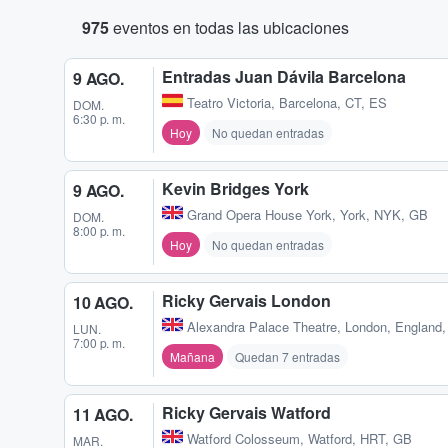
975
eventos en todas las ubicaciones
Entradas Juan Dávila Barcelona
9 AGO.
Teatro Victoria
,
Barcelona, CT, ES
DOM.
6:30 p. m.
Hoy
No quedan entradas
Kevin Bridges York
9 AGO.
Grand Opera House York
,
York, NYK, GB
DOM.
8:00 p. m.
Hoy
No quedan entradas
Ricky Gervais London
10 AGO.
Alexandra Palace Theatre
,
London, England
LUN.
7:00 p. m.
Mañana
Quedan 7 entradas
Ricky Gervais Watford
11 AGO.
Watford Colosseum
,
Watford, HRT, GB
MAR.