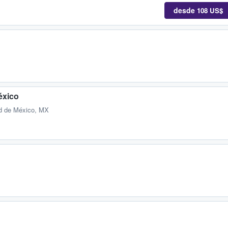
desde
108 US$
éxico
d de México, MX