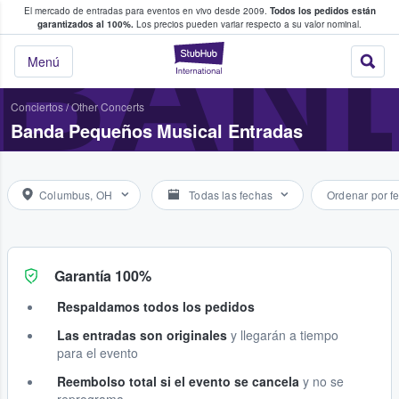
El mercado de entradas para eventos en vivo desde 2009.
Todos los pedidos están
 y venta de entradas entre fans
BAN
garantizados al 100%.
Los precios pueden variar respecto a su valor nominal.
StubHub: compra y
Menú
Conciertos
/
Other Concerts
Banda Pequeños Musical Entradas
Columbus, OH
Todas las fechas
Ordenar por f
Garantía 100%
Respaldamos todos los pedidos
Las entradas son originales
y llegarán a tiempo
para el evento
Reembolso total si el evento se cancela
y no se