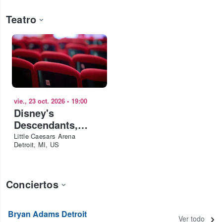
Teatro
vie., 23 oct. 2026
•
19:00
Disney's
Descendants,
ZOMBIES & Camp
Little Caesars Arena
Detroit, MI, US
Rock: Worlds
Collide Concert
Tour Detroit
Conciertos
Bryan Adams Detroit
Ver todo