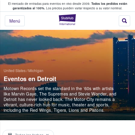
El mercado de entradas para eventos en vivo desde 2009.
Todos los pedidos están
 y venta de entradas entre fans
garantizados al 100%.
Los precios pueden variar respecto a su valor nominal.
StubHub: compra y
Menú
United States
/
Michigan
Eventos en Detroit
Motown Records set the standard in the ‘60s with artists
like Marvin Gaye, The Supremes and Stevie Wonder, and
Detroit has never looked back. The Motor City remains a
vibrant, culture-rich hub for music, theater and sports,
including the Red Wings, Tigers, Lions and Pistons.
Todas las fechas