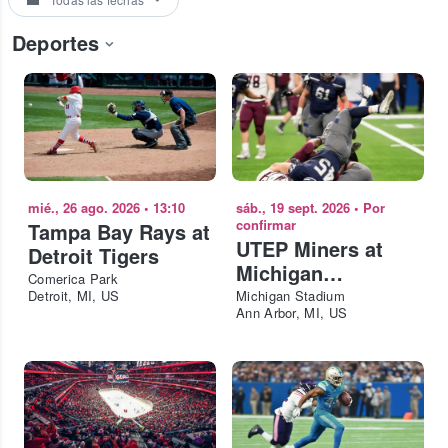
Deportes
mié., 26 ago. 2026
•
13:10
sáb., 19 sept. 2026
•
Por
confirmar
Tampa Bay Rays at
UTEP Miners at
Detroit Tigers
Michigan
Comerica Park
Wolverines
Detroit, MI, US
Michigan Stadium
Ann Arbor, MI, US
Football