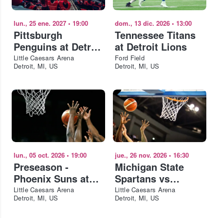
lun., 25 ene. 2027
•
19:00
dom., 13 dic. 2026
•
13:00
Pittsburgh
Tennessee Titans
Penguins at Detroit
at Detroit Lions
Red Wings
Little Caesars Arena
Ford Field
Detroit, MI, US
Detroit, MI, US
lun., 05 oct. 2026
•
19:00
jue., 26 nov. 2026
•
16:30
Preseason -
Michigan State
Phoenix Suns at
Spartans vs
Detroit Pistons
Arkansas
Little Caesars Arena
Little Caesars Arena
Detroit, MI, US
Detroit, MI, US
Razorbacks
Basketball