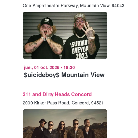
One Amphitheatre Parkway, Mountain View, 94043
jue., 01 oct. 2026
•
18:30
$uicideboy$ Mountain View
311 and Dirty Heads Concord
2000 Kirker Pass Road, Concord, 94521