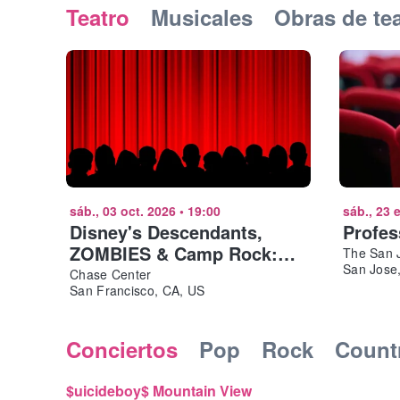
Teatro
Musicales
Obras de te
sáb., 03 oct. 2026
•
19:00
sáb., 23 
Disney's Descendants,
Profes
ZOMBIES & Camp Rock:
The San J
San Jose
Worlds Collide Concert
Chase Center
San Francisco, CA, US
Tour San Francisco
Conciertos
Pop
Rock
Count
$uicideboy$ Mountain View