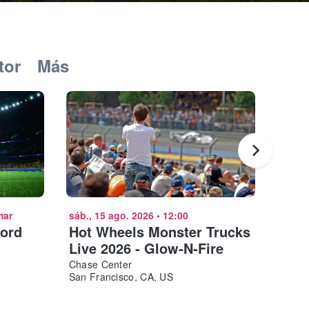
tor
Más
mar
sáb., 15 ago. 2026
•
12:00
sáb., 
ford
Hot Wheels Monster Trucks
Seat
Live 2026 - Glow-N-Fire
Stat
Chase Center
Chase
San Francisco, CA, US
San F