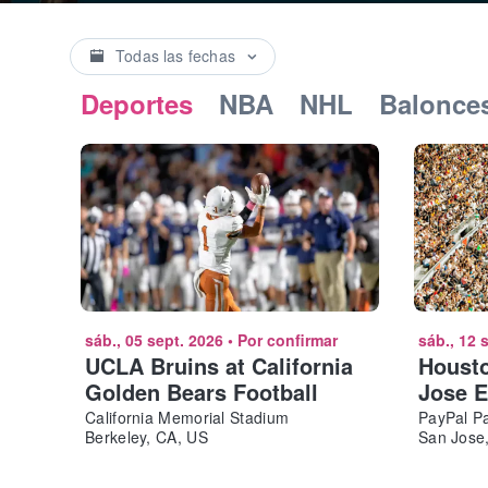
Todas las fechas
Deportes
NBA
NHL
Balonce
sáb., 05 sept. 2026
•
Por confirmar
sáb., 12 
UCLA Bruins at California
Houst
Golden Bears Football
Jose E
California Memorial Stadium
PayPal P
Berkeley, CA, US
San Jose