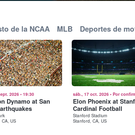
sto de la NCAA
MLB
Deportes de mo
sept. 2026
•
19:30
sáb., 17 oct. 2026
•
Por confir
on Dynamo at San
Elon Phoenix at Stan
arthquakes
Cardinal Football
ark
Stanford Stadium
, CA, US
Stanford, CA, US