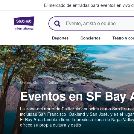
El mercado de entradas para eventos en vivo 
StubHub: compra y venta de en
Deportes
Conciertos
Teatro y c
United States
/
California
Eventos en SF Bay 
La zona del norte de California conocida como San Franc
incluidas San Francisco, Oakland y San José, y es el luga
El Bay Area también tiene la preciosa zona de Napa Valley
ofrece su propia cultura y estilo.