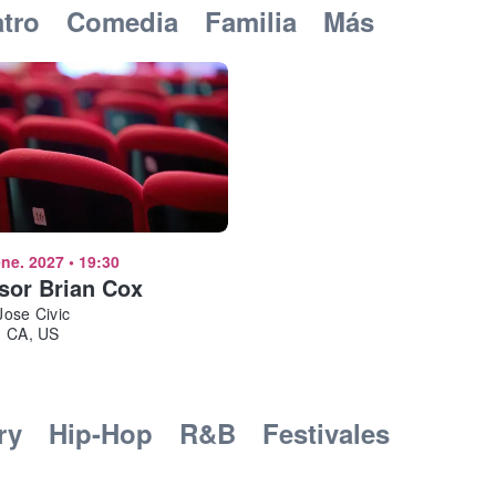
atro
Comedia
Familia
Más
ene. 2027
•
19:30
sor Brian Cox
ose Civic
, CA, US
ry
Hip-Hop
R&B
Festivales