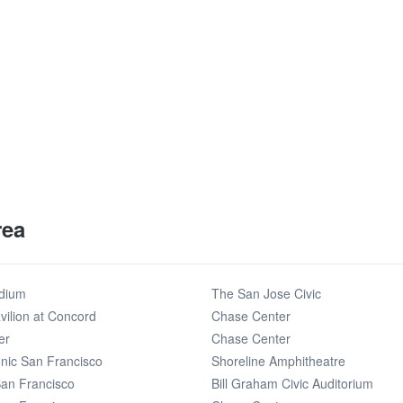
rea
adium
The San Jose Civic
vilion at Concord
Chase Center
er
Chase Center
nic San Francisco
Shoreline Amphitheatre
San Francisco
Bill Graham Civic Auditorium