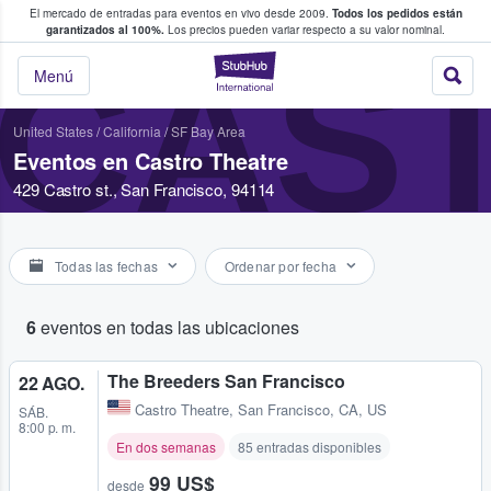
El mercado de entradas para eventos en vivo desde 2009.
Todos los pedidos están
 y venta de entradas entre fans
garantizados al 100%.
Los precios pueden variar respecto a su valor nominal.
CAS
StubHub: compra y
Menú
United States
/
California
/
SF Bay Area
Eventos en Castro Theatre
429 Castro st., San Francisco, 94114
Todas las fechas
Ordenar por fecha
6
eventos en todas las ubicaciones
The Breeders San Francisco
22 AGO.
Castro Theatre
,
San Francisco, CA, US
SÁB.
8:00 p. m.
En dos semanas
85 entradas disponibles
99 US$
desde