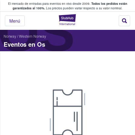
El mercado de entradas para eventos en vivo desde 2009.
Todos los pedidos están
 y venta de entradas entre fans
OS
garantizados al 100%.
Los precios pueden variar respecto a su valor nominal.
StubHub: compra y
Menú
Norway
/
Western Norway
Eventos en Os