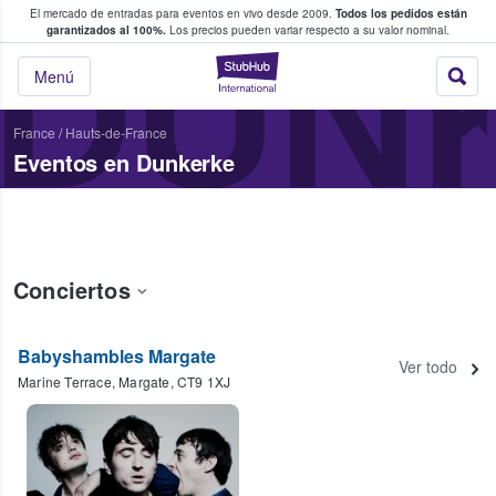
El mercado de entradas para eventos en vivo desde 2009.
Todos los pedidos están
 y venta de entradas entre fans
DUN
garantizados al 100%.
Los precios pueden variar respecto a su valor nominal.
StubHub: compra y
Menú
France
/
Hauts-de-France
Eventos en Dunkerke
Conciertos
Babyshambles Margate
Ver todo
Marine Terrace, Margate, CT9 1XJ