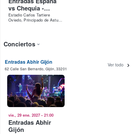
Entradas España
vs Chequia -
Nations League
Estadio Carlos Tartiere
Oviedo, Principado de Asturias, ES
2026-27
Conciertos
Entradas Abhir Gijón
Ver todo
62 Calle San Bernardo, Gijón, 33201
vie., 29 ene. 2027
•
21:00
Entradas Abhir
Gijón