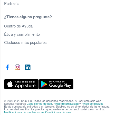
Partners
¿Tienes alguna pregunta?
Centro de Ayuda
Ética y cumplimiento
Ciudades más populares
© 2000-2026 StubHub. Todos los derechos reservados. Al usar este sitio web
aceptas nuestras
Condiciones de uso
,
Aviso de privacidad
y
Aviso de cookies
.
Estás comprando entradas a un tercero; StubHub no es el vendedor de las entradas.
Los vendedores fijan los precios, que pueden estar por encima del valor nominal.
Notificaciones de cambio en las Condiciones de uso