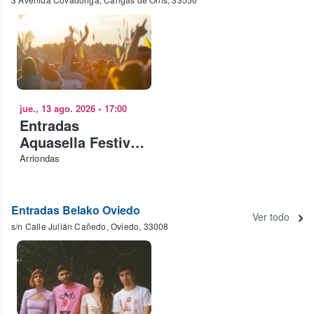
jue., 13 ago. 2026
•
17:00
Entradas
Aquasella Festival
2026 - Abono 4
Arriondas
Días
Entradas Belako Oviedo
Ver todo
s/n Calle Julián Cañedo, Oviedo, 33008