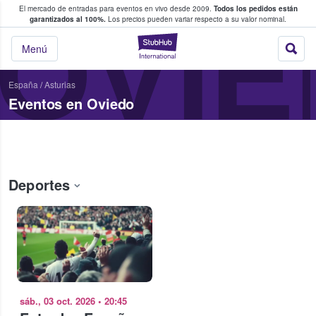
El mercado de entradas para eventos en vivo desde 2009.
Todos los pedidos están
 y venta de entradas entre fans
OVI
garantizados al 100%.
Los precios pueden variar respecto a su valor nominal.
StubHub: compra y
Menú
España
/
Asturias
Eventos en Oviedo
Deportes
sáb., 03 oct. 2026
•
20:45